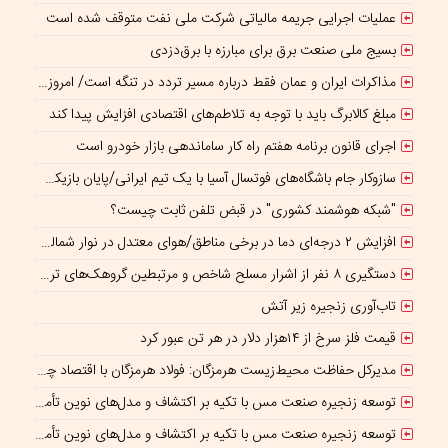
عملیات اجرایی جریمه مالیاتی شرکت ملی نفت متوقف شده است
بسیج ملی صنعت برق برای مبارزه با برق‌دزدی
مذاکرات ایران و عمان فقط درباره مسیر تردد در تنگه است/ امروز جایگاه بازدارندگی تنگه هرمز از بمب اتم هم بالاتر است
مبلغ کالابرگ باید با توجه به تلاطم‌های اقتصادی افزایش پیدا کند
اجرای قانون برنامه هفتم راه کار ساماندهی بازار خودرو است
سازوکار جام باشگاه‌های فوتسال آسیا با یک تیم ایرانی/پایان بازیکن قرضی؟
"شبکه هوشمند کشوری" در قبض تلفن ثابت چیست؟
افزایش ۲ درجه‌ای دما در برخی مناطق/هوای معتدل در نوار شمالی ایران
دستگیری ۸ نفر از اشرار مسلح شاخص و مرتبطین گروهک‌های تروریستی
تاب‌آوری زنجیره زیر آتش
قیمت فلز سرخ از ۱۴هزار دلار در هر تن عبور کرد
مدیرکل حفاظت محیط‌زیست هرمزگان: فولاد هرمزگان با اقتصاد چرخشی، نگاه تازه‌ای به توسعه صنعت فولاد ارائه کرده است
توسعه زنجیره صنعت مس با تکیه بر اکتشاف و مدل‌های نوین تأمین مالی شتاب می‌گیرد
توسعه زنجیره صنعت مس با تکیه بر اکتشاف و مدل‌های نوین تأمین مالی شتاب می‌گیرد