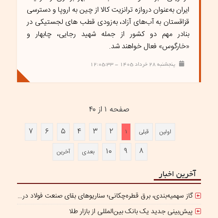
ایران به‌عنوان دروازه ترانزیت کالا از چین به اروپا و دسترسی
قزاقستان به آب‌های آزاد، به‌زودی قطب های لجستیکی در
بنادر مهم دو کشور از جمله شهید رجایی، چابهار و
«خارگوس» فعال خواهند شد.
پنجشنبه ۲۸ خرداد ۱۴۰۵ - ۱۲:۰۵:۳۳
صفحه ۱ از ۴۰
۷
۶
۵
۴
۳
۲
اولین
قبلی
۱
۱۰
۹
۸
بعدی
آخرین
آخرین اخبار
گاز سهمیه‌بندی، برق قطره‌چکانی؛ سناریوهای بقای صنعت فولاد در برزخ ناترازی و ریسک‌های ژئوپلیتیک
پیش‌بینی جدید یک بانک بین‌المللی از بازار طلا