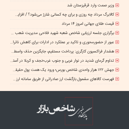
وزیر صمت وارد قرقیزستان شد
کالابرگ مرداد چه روزی و برای چه کسانی شارژ می‌شود؟ / افزایش اعتبار یک میلیونی منتفی است؟
قیمت طلای جهانی امروز ۱۴ مرداد
برگزاری جلسه ارزیابی شاخص شعبه شهید فلاحی مدیریت شعب شرق تهران
عبور از حضورمحوری و تاکید بر عملکرد در ادارات برای کاهش ناترازی انرژی
هشدار فراکسیون کارگری: پرداخت مستقیم، جایگزین حذف واسطه‌ها نیست
تداوم گرمای شدید در نوار غربی و جنوب غرب؛نجف و کربلا در آستانه ۵۰درجه
جهش ۱۲۲ هزار واحدی شاخص بورس؛ ورود یک همت پول حقیقی در آغاز معاملات
فهرست کالاهای مشمول بازگشت ارز صادراتی از طریق سامانه ارزی ابلاغ شد