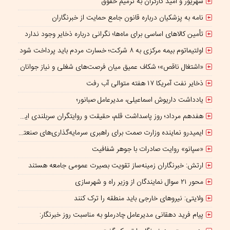
شهریور و امید کارگران به ترمیم حقوق
نامه به پزشکیان درباره قانون جامع حمایت از خبرنگاران
تأمین کالاهای اساسی برای ماه‌ها؛ نگرانی درباره ذخایر وجود ندارد
اولتیماتوم بیمه مرکزی به ۸ شرکت؛ خسارت مردم باید پرداخت شود
«اشتغال ناقص»؛ شکاف عمیق میان فرصت‌های شغلی و نیاز جوانان
ذخایر نفت آمریکا ۱۷ هفته متوالی آب رفت
یادداشت داریوش اسماعیلی، مدیرعامل صبانور؛
هفدهم مرداد؛ روز پاسداشت قلم، حقیقت و روایتگران سربلندی ایران
ایمیدرو نماینده وزارت صمت برای راهبری سرمایه‌گذاری‌های صنعتی و معدنی در چارچوب همکاری‌های ایران و چین؛
«سپانو» روایت صادرات با جوهر شفافیت
ارتش: خبرنگاران زمینه‌ساز تقویت بصیرت عمومی جامعه هستند
محور ۲۱ سوال نمایندگان از وزیر راه و شهرسازی
ولایتی: نیروهای خارجی باید منطقه را ترک کنند
پیام فرید دهقانی مدیرعامل چادرملو به مناسبت روز خبرنگار: