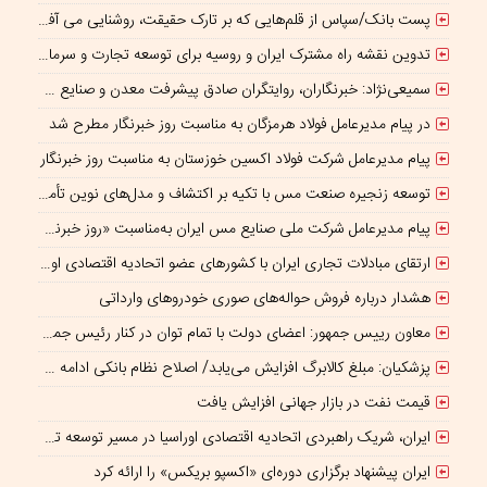
پست بانک/سپاس از قلم‌هایی که بر تارک حقیقت، روشنایی می‌ آفرینند
تدوین نقشه راه مشترک ایران و روسیه برای توسعه تجارت و سرمایه‌گذاری صنعتی
سمیعی‌نژاد: خبرنگاران، روایتگران صادق پیشرفت معدن و صنایع معدنی هستند
در پیام مدیرعامل فولاد هرمزگان به مناسبت روز خبرنگار مطرح شد
پیام مدیرعامل شرکت فولاد اکسین خوزستان به مناسبت روز خبرنگار
توسعه زنجیره صنعت مس با تکیه بر اکتشاف و مدل‌های نوین تأمین مالی
پیام مدیرعامل شرکت ملی صنایع مس ایران به‌مناسبت «روز خبرنگار»
ارتقای مبادلات تجاری ایران با کشورهای عضو اتحادیه اقتصادی اوراسیا
هشدار درباره فروش حواله‌های صوری خودروهای وارداتی
معاون رییس جمهور: اعضای دولت با تمام توان در کنار رئیس جمهوری برای ایران ایستاده‌اند
پزشکیان: مبلغ کالابرگ افزایش می‌یابد/ اصلاح نظام بانکی ادامه دارد
قیمت نفت در بازار جهانی افزایش یافت
ایران، شریک راهبردی اتحادیه اقتصادی اوراسیا در مسیر توسعه تجارت و همگرایی منطقه‌ای
ایران پیشنهاد برگزاری دوره‌ای «اکسپو بریکس» را ارائه کرد