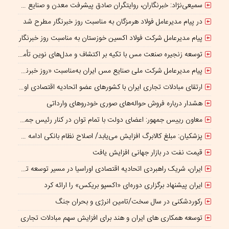
سمیعی‌نژاد: خبرنگاران، روایتگران صادق پیشرفت معدن و صنایع معدنی هستند
در پیام مدیرعامل فولاد هرمزگان به مناسبت روز خبرنگار مطرح شد
پیام مدیرعامل شرکت فولاد اکسین خوزستان به مناسبت روز خبرنگار
توسعه زنجیره صنعت مس با تکیه بر اکتشاف و مدل‌های نوین تأمین مالی
پیام مدیرعامل شرکت ملی صنایع مس ایران به‌مناسبت «روز خبرنگار»
ارتقای مبادلات تجاری ایران با کشورهای عضو اتحادیه اقتصادی اوراسیا
هشدار درباره فروش حواله‌های صوری خودروهای وارداتی
معاون رییس جمهور: اعضای دولت با تمام توان در کنار رئیس جمهوری برای ایران ایستاده‌اند
پزشکیان: مبلغ کالابرگ افزایش می‌یابد/ اصلاح نظام بانکی ادامه دارد
قیمت نفت در بازار جهانی افزایش یافت
ایران، شریک راهبردی اتحادیه اقتصادی اوراسیا در مسیر توسعه تجارت و همگرایی منطقه‌ای
ایران پیشنهاد برگزاری دوره‌ای «اکسپو بریکس» را ارائه کرد
رکوردشکنی در سال سخت/تامین انرژی و بحران جنگ
توسعه همکاری های ایران و هند برای افزایش سهم مبادلات تجاری