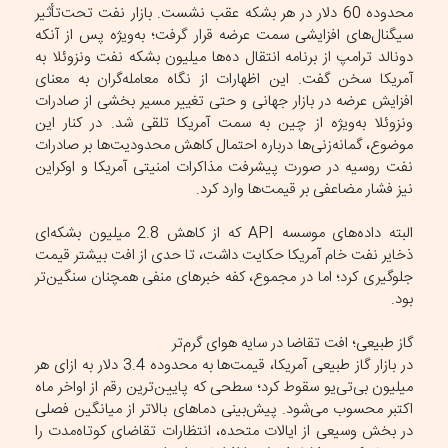
محدوده 60 دلار در هر بشکه عقب نشست. بازار نفت تحت‌تأثیر
سیگنال‌های افزایشی سمت عرضه قرار گرفت؛ به‌ویژه پس از آنکه
دونالد ترامپ از برنامه انتقال ده‌ها میلیون بشکه نفت ونزوئلا به
آمریکا سخن گفت. این اظهارات از نگاه معامله‌گران به معنای
افزایش عرضه در بازار جهانی و حتی تغییر مسیر بخشی از صادرات
ونزوئلا به‌ویژه از چین به سمت آمریکا تلقی شد. در کنار این
موضوع، گمانه‌زنی‌ها درباره احتمال کاهش محدودیت‌ها بر صادرات
نفت روسیه در صورت پیشرفت مذاکرات امنیتی آمریکا و اوکراین
نیز فشار مضاعفی بر قیمت‌ها وارد کرد.
البته داده‌های موسسه API که از کاهش 2.8 میلیون بشکه‌ای
ذخایر نفت خام آمریکا حکایت داشت، تا حدی از افت بیشتر قیمت
جلوگیری کرد؛ اما در مجموع، کفه خبر‌های منفی همچنان سنگین‌تر
بود.
گاز طبیعی؛ افت تقاضا در سایه هوای گرم‌تر
در بازار گاز طبیعی آمریکا، قیمت‌ها به محدوده 3.4 دلار به ازای هر
میلیون بی‌تی‌یو سقوط کرد؛ سطحی که پایین‌ترین رقم از اواخر ماه
اکتبر محسوب می‌شود. پیش‌بینی دما‌های بالاتر از میانگین فصلی
در بخش وسیعی از ایالات متحده، انتظارات تقاضای کوتاه‌مدت را