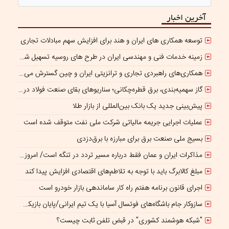
آخرین اخبار
توسعه همکاری های ایران و هند برای افزایش سهم مبادلات تجاری
زمینه خدمات فنی و مهندسی ایران در طرح های روسیه تسهیل شود/ جذب سرمایه‌گذاران روسی در معادن ایران
همکاری‌های راهبردی تجاری و ترانزیتی ایران و چین گسترش می یابد
گاز سهمیه‌بندی، برق قطره‌چکانی؛ سناریوهای بقای صنعت فولاد در برزخ ناترازی و ریسک‌های ژئوپلیتیک
پیش‌بینی جدید یک بانک بین‌المللی از بازار طلا
عملیات اجرایی جریمه مالیاتی شرکت ملی نفت متوقف شده است
بسیج ملی صنعت برق برای مبارزه با برق‌دزدی
مذاکرات ایران و عمان فقط درباره مسیر تردد در تنگه است/ امروز جایگاه بازدارندگی تنگه هرمز از بمب اتم هم بالاتر است
مبلغ کالابرگ باید با توجه به تلاطم‌های اقتصادی افزایش پیدا کند
اجرای قانون برنامه هفتم راه کار ساماندهی بازار خودرو است
سازوکار جام باشگاه‌های فوتسال آسیا با یک تیم ایرانی/پایان بازیکن قرضی؟
"شبکه هوشمند کشوری" در قبض تلفن ثابت چیست؟