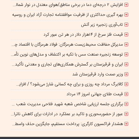
افزایش ۲ درجه‌ای دما در برخی مناطق/هوای معتدل در نوار شمالی ایران
بهره گیری حداکثری از ظرفیت موافقتنامه تجارت آزاد ایران و روسیه
تاب‌آوری زنجیره زیر آتش
قیمت فلز سرخ از ۱۴هزار دلار در هر تن عبور کرد
مدیرکل حفاظت محیط‌زیست هرمزگان: فولاد هرمزگان با اقتصاد چرخشی، نگاه تازه‌ای به توسعه صنعت فولاد ارائه کرده است
توسعه زنجیره صنعت مس با تکیه بر اکتشاف و مدل‌های نوین تأمین مالی شتاب می‌گیرد
ایران و قرقیزستان بر گسترش همکاری‌های تجاری و معدنی تأکید کردند
وزیر صمت وارد قرقیزستان شد
کالابرگ مرداد چه روزی و برای چه کسانی شارژ می‌شود؟ / افزایش اعتبار یک میلیونی منتفی است؟
قیمت طلای جهانی امروز ۱۴ مرداد
برگزاری جلسه ارزیابی شاخص شعبه شهید فلاحی مدیریت شعب شرق تهران
عبور از حضورمحوری و تاکید بر عملکرد در ادارات برای کاهش ناترازی انرژی
هشدار فراکسیون کارگری: پرداخت مستقیم، جایگزین حذف واسطه‌ها نیست