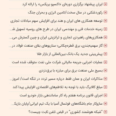
ایران پیشنهاد برگزاری دوره‌ای «اکسپو بریکس» را ارائه کرد
رکوردشکنی در سال سخت/تامین انرژی و بحران جنگ
توسعه همکاری های ایران و هند برای افزایش سهم مبادلات تجاری
زمینه خدمات فنی و مهندسی ایران در طرح های روسیه تسهیل شود/ جذب سرمایه‌گذاران روسی در معادن ایران
همکاری‌های راهبردی تجاری و ترانزیتی ایران و چین گسترش می یابد
گاز سهمیه‌بندی، برق قطره‌چکانی؛ سناریوهای بقای صنعت فولاد در برزخ ناترازی و ریسک‌های ژئوپلیتیک
پیش‌بینی جدید یک بانک بین‌المللی از بازار طلا
عملیات اجرایی جریمه مالیاتی شرکت ملی نفت متوقف شده است
بسیج ملی صنعت برق برای مبارزه با برق‌دزدی
مذاکرات ایران و عمان فقط درباره مسیر تردد در تنگه است/ امروز جایگاه بازدارندگی تنگه هرمز از بمب اتم هم بالاتر است
مبلغ کالابرگ باید با توجه به تلاطم‌های اقتصادی افزایش پیدا کند
اجرای قانون برنامه هفتم راه کار ساماندهی بازار خودرو است
سازوکار جام باشگاه‌های فوتسال آسیا با یک تیم ایرانی/پایان بازیکن قرضی؟
"شبکه هوشمند کشوری" در قبض تلفن ثابت چیست؟