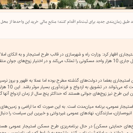
ند طبق زمان‌بندی جدید برای ثبت‌نام اقدام کنند؛ منابع مالی خرید این واحدها از محل
اری اظهار کرد: وزارت راه و شهرسازی در قالب طرح استیجار و به اتکای املاک
عموماً لوکس در اختیار وزارتخانه که فروخته یا تهاتر می‌شوند تا پایان سال جاری 10 هزار واحد مسکونی را تملک می‌کند و در اختیار زوج
وضوع مسکن استیجاری بعضا در دولت‌های گذشته مطرح بوده اما عملا به ظهور و بروز نرسی
این کار را ببینند. در حالی که به اع
طبان این طرح نیز زوج‌های جوانی هستند که حداکثر پنج سال از زمان ازدواج آنها 
ستیجار عمومی، برنامه میان‌مدت است. به این صورت که ما اراضی و زمین‌های
بوه‌سازان، سازندگان، نهادهای عمومی غیردولتی و خیرین این سیاست را دنبال 
 طرح‌های حمایتی مسکن) در حال برنامه‌ریزی طرح مسکن استیجار عمومی هست
یان می‌توانند در سامانه ثبت نامن کنند. با توجه به شرایط که برای نام‌نویسی و