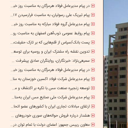
در پیام مدیرعامل فولاد هرمزگان به مناسبت روز خبرنگار مطرح شد؛ همراهی رسانه با جهاد تولید، سرمایه‌ای برای پیشرفت کشور است
پیام تبریک علی رسولیان، به مناسبت فرارسیدن ۱۷ مرداد روز خبرنگار
پیام مدیرعامل گروه فولاد مبارکه به مناسبت روز خبرنگار:
پیام روابط عمومی ذوب‌آهن اصفهان به مناسبت روز خبرنگار
پست بانک/سپاس از قلم‌هایی که بر تارک حقیقت، روشنایی می‌ آفرینند
تدوین نقشه راه مشترک ایران و روسیه برای توسعه تجارت و سرمایه‌گذاری صنعتی
سمیعی‌نژاد: خبرنگاران، روایتگران صادق پیشرفت معدن و صنایع معدنی هستند
در پیام مدیرعامل فولاد هرمزگان به مناسبت روز خبرنگار مطرح شد
پیام مدیرعامل شرکت فولاد اکسین خوزستان به مناسبت روز خبرنگار
توسعه زنجیره صنعت مس با تکیه بر اکتشاف و مدل‌های نوین تأمین مالی
پیام مدیرعامل شرکت ملی صنایع مس ایران به‌مناسبت «روز خبرنگار»
ارتقای مبادلات تجاری ایران با کشورهای عضو اتحادیه اقتصادی اوراسیا
هشدار درباره فروش حواله‌های صوری خودروهای وارداتی
معاون رییس جمهور: اعضای دولت با تمام توان در کنار رئیس جمهوری برای ایران ایستاده‌اند