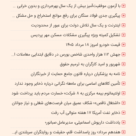
با آزمون موفقیت‌آمیز بیش از یک سال بهره‌برداری و بدون خرابی حاصل شد؛ ریموت کنترل و ماژول وایرلس بومی‌سازی شده جرثقیل‌های فولاد هرمزگان، جایگزین نمونه خارجی
پیگیری جدی فولاد سنگان برای رفع موانع استخراج و حل مشکل کمبود سنگ‌آهن
اینترنت و یک سال تلاش دولت برای عبور از محدودیت
تشکیل کمیته ویژه پیگیری مشکلات مسکن مهر پردیس
قیمت خودرو امروز ۱۸ مرداد ۱۴۰۵
جهش ۱۱۲ هزار واحدی شاخص بورس در دقایق ابتدایی معاملات امروز
شهریور و امید کارگران به ترمیم حقوق
نامه به پزشکیان درباره قانون جامع حمایت از خبرنگاران
تأمین کالاهای اساسی برای ماه‌ها؛ نگرانی درباره ذخایر وجود ندارد
اولتیماتوم بیمه مرکزی به ۸ شرکت؛ خسارت مردم باید پرداخت شود
«اشتغال ناقص»؛ شکاف عمیق میان فرصت‌های شغلی و نیاز جوانان
ذخایر نفت آمریکا ۱۷ هفته متوالی آب رفت
یادداشت داریوش اسماعیلی، مدیرعامل صبانور؛
هفدهم مرداد؛ روز پاسداشت قلم، حقیقت و روایتگران سربلندی ایران