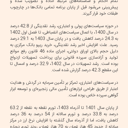
تمام احکام و اساسنامه‌های مرتبط آماده و تصویب شده و
پیش‌بینی می‌شود قبل از پایان برنامه تمامی بانک‌ها در چارچوب
طبقات خود قرار گیرند.
در حوزه سیاست‌های پولی و اعتباری، رشد نقدینگی از 42.8 درصد
در سال 1400، با اعمال سیاست‌های انضباطی، تا فصل اول 1402
به 24.3 درصد کاهش یافت و در پایان سال 1403 به 29.1 درصد
رسید. علت افزایش اخیر رشد نقدینگی، خرید ریپو بانک مرکزی به
دلیل حجم بالای اوراق دولتی، اجرای ماده 46 قانون رفع موانع
تولید و آزادسازی سپرده قانونی برای پرداخت تسهیلات ازدواج
بوده است. رشد تسهیلات در سال 1402، 32.9 درصد و امسال تا
این مقطع 42.3 درصد گزارش شده است.
در سیاست‌های اعتباری، تمرکز بر تأمین سرمایه در گردش و هدایت
اعتبار از طریق طراحی ابزار‌های تأمین مالی زنجیره‌ای و توسعه ابزار
گواهی سپرده خاص بوده است.
از پایان سال 1401 تا آذرماه 1403، تورم نقطه به نقطه از 63.2
درصد به 33.8 درصد و تورم سالانه از 54 درصد به 36 درصد
کاهش یافت، اما از آذرماه سال گذشته با افزایش نرخ ارز در مرکز
مبادله از حدود 45 هزار تومان به 70 هزار تومان، روند تورم دوباره