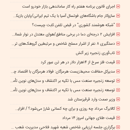
اجرای قانون برنامه هفتم راه کار ساماندهی بازار خودرو است
سازوکار جام باشگاه‌های فوتسال آسیا با یک تیم ایرانی/پایان بازیکن قرضی؟
"شبکه هوشمند کشوری" در قبض تلفن ثابت چیست؟
افزایش ۲ درجه‌ای دما در برخی مناطق/هوای معتدل در نوار شمالی ایران
دستگیری ۸ نفر از اشرار مسلح شاخص و مرتبطین گروهک‌های تروریستی
تاب‌آوری زنجیره زیر آتش
قیمت فلز سرخ از ۱۴هزار دلار در هر تن عبور کرد
مدیرکل حفاظت محیط‌زیست هرمزگان: فولاد هرمزگان با اقتصاد چرخشی، نگاه تازه‌ای به توسعه صنعت فولاد ارائه کرده است
توسعه زنجیره صنعت مس با تکیه بر اکتشاف و مدل‌های نوین تأمین مالی شتاب می‌گیرد
توسعه زنجیره صنعت مس با تکیه بر اکتشاف و مدل‌های نوین تأمین مالی شتاب می‌گیرد
وزیر صمت وارد قرقیزستان شد
کالابرگ مرداد چه روزی و برای چه کسانی شارژ می‌شود؟ / افزایش اعتبار یک میلیونی منتفی است؟
قیمت طلای جهانی امروز ۱۴ مرداد
برگزاری جلسه ارزیابی شاخص شعبه شهید فلاحی مدیریت شعب شرق تهران