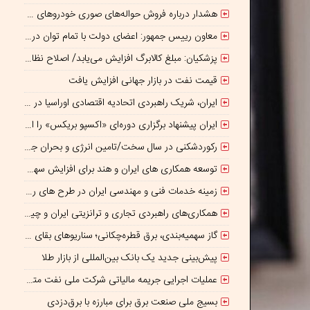
هشدار درباره فروش حواله‌های صوری خودروهای وارداتی
معاون رییس جمهور: اعضای دولت با تمام توان در کنار رئیس جمهوری برای ایران ایستاده‌اند
پزشکیان: مبلغ کالابرگ افزایش می‌یابد/ اصلاح نظام بانکی ادامه دارد
قیمت نفت در بازار جهانی افزایش یافت
ایران، شریک راهبردی اتحادیه اقتصادی اوراسیا در مسیر توسعه تجارت و همگرایی منطقه‌ای
ایران پیشنهاد برگزاری دوره‌ای «اکسپو بریکس» را ارائه کرد
رکوردشکنی در سال سخت/تامین انرژی و بحران جنگ
توسعه همکاری های ایران و هند برای افزایش سهم مبادلات تجاری
زمینه خدمات فنی و مهندسی ایران در طرح های روسیه تسهیل شود/ جذب سرمایه‌گذاران روسی در معادن ایران
همکاری‌های راهبردی تجاری و ترانزیتی ایران و چین گسترش می یابد
گاز سهمیه‌بندی، برق قطره‌چکانی؛ سناریوهای بقای صنعت فولاد در برزخ ناترازی و ریسک‌های ژئوپلیتیک
پیش‌بینی جدید یک بانک بین‌المللی از بازار طلا
عملیات اجرایی جریمه مالیاتی شرکت ملی نفت متوقف شده است
بسیج ملی صنعت برق برای مبارزه با برق‌دزدی