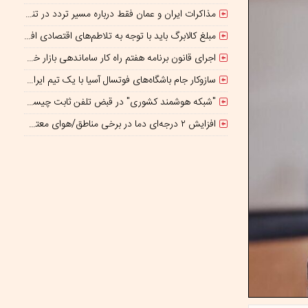
مذاکرات ایران و عمان فقط درباره مسیر تردد در تنگه است/ امروز جایگاه بازدارندگی تنگه هرمز از بمب اتم هم بالاتر است
مبلغ کالابرگ باید با توجه به تلاطم‌های اقتصادی افزایش پیدا کند
اجرای قانون برنامه هفتم راه کار ساماندهی بازار خودرو است
سازوکار جام باشگاه‌های فوتسال آسیا با یک تیم ایرانی/پایان بازیکن قرضی؟
"شبکه هوشمند کشوری" در قبض تلفن ثابت چیست؟
افزایش ۲ درجه‌ای دما در برخی مناطق/هوای معتدل در نوار شمالی ایران