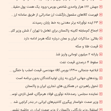
جهش ۱۲۲ هزار واحدی شاخص بورس؛ ورود یک همت پول حقیقی در آغاز معاملات
فهرست کالاهای مشمول بازگشت ارز صادراتی از طریق سامانه ارزی ابلاغ شد
۶۳ ایده نوآورانه برتر معدنی به خط پایان رسیدند
اجماع کم‌سابقه کابینه پاکستان برای تعامل با تهران / شش وزیر کلیدی پاکستان در سفارت ایران با اتابک، وزیر صنعت، معدن و تجارت جمهوری اسلامی ایران دیدار کردند
بقائی: مذاکرات ایران و عمان درباره تنگه هرمز ادامه دارد
قیمت طلا و سکه
یارانه ۲ میلیون تومانی واریز شذ
سقوط ۴ درصدی قیمت نفت
ابلاغیه جنجالی ۱۶۳۰۰ بورس کالا؛ مهندسی قیمت اسلب یا خفگی تدریجی تولید؟
روندهای جهانی انرژی به زیان تولیدکنندگان بدون برنامه است
تحول راهبردی در همکاری های تجاری ایران و پاکستان
نماینده مجلس: رصدخانه نوآوری فولاد هرمزگان، فصل تازه‌ی توسعه استان است
وزیر صمت خواستار پیگیری کانتینرهای ایرانی در بندر کراچی شد / تجارت ۱۰ میلیارد دلاری ایران و پاکستان
استقبال وزیر بازرگانی پاکستان از وزیر صمت ایران در حاشیه نشست کمیته مشترک تجاری