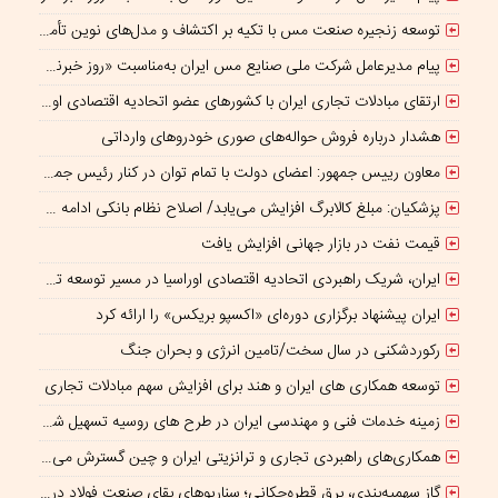
توسعه زنجیره صنعت مس با تکیه بر اکتشاف و مدل‌های نوین تأمین مالی
پیام مدیرعامل شرکت ملی صنایع مس ایران به‌مناسبت «روز خبرنگار»
ارتقای مبادلات تجاری ایران با کشورهای عضو اتحادیه اقتصادی اوراسیا
هشدار درباره فروش حواله‌های صوری خودروهای وارداتی
معاون رییس جمهور: اعضای دولت با تمام توان در کنار رئیس جمهوری برای ایران ایستاده‌اند
پزشکیان: مبلغ کالابرگ افزایش می‌یابد/ اصلاح نظام بانکی ادامه دارد
قیمت نفت در بازار جهانی افزایش یافت
ایران، شریک راهبردی اتحادیه اقتصادی اوراسیا در مسیر توسعه تجارت و همگرایی منطقه‌ای
ایران پیشنهاد برگزاری دوره‌ای «اکسپو بریکس» را ارائه کرد
رکوردشکنی در سال سخت/تامین انرژی و بحران جنگ
توسعه همکاری های ایران و هند برای افزایش سهم مبادلات تجاری
زمینه خدمات فنی و مهندسی ایران در طرح های روسیه تسهیل شود/ جذب سرمایه‌گذاران روسی در معادن ایران
همکاری‌های راهبردی تجاری و ترانزیتی ایران و چین گسترش می یابد
گاز سهمیه‌بندی، برق قطره‌چکانی؛ سناریوهای بقای صنعت فولاد در برزخ ناترازی و ریسک‌های ژئوپلیتیک