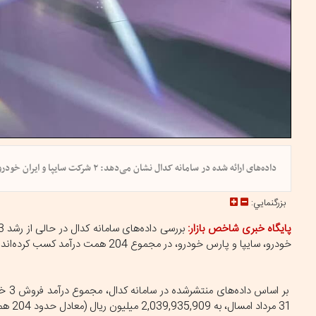
داده‌های ارائه شده در سامانه کدال نشان می‌دهد: ۲ شرکت سایپا و ایران خودرو چراغ صادرات را روشن نگه داشته‌اند
بزرگنمايي:
پایگاه خبری شاخص بازار:
خودرو، سایپا و پارس خودرو، در مجموع 204 همت درآمد کسب کرده‌اند.
31 مرداد امسال، به 2,039,935,909 میلیون ریال (معادل حدود 204 همت) رسیده است.