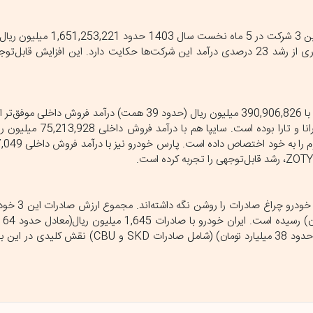
آمارهای ارائه شده در سامانه کدال نشان می‌دهد: مجموع درآمد فروش ا
165 همت) بود که تحقق درآمد 204 همتی در 5 ماه نخست سال جاری از رشد 23 درصدی درآمد این شرکت‌ها حکایت دارد. این اف
(عمدتاً قطعات SKD) و سایپا با صادرات 378,086 میلیون ریال(معادل حدود 38 میلیارد تومان) 