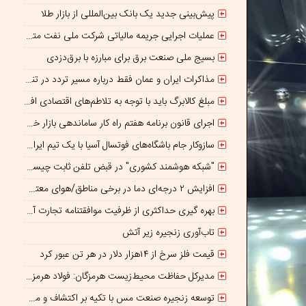
پیش‌بینی جدید یک بانک بین‌المللی از بازار طلا
عملیات اجرایی جریمه مالیاتی شرکت ملی نفت متوقف شده است
بسیج ملی صنعت برق برای مبارزه با برق‌دزدی
مذاکرات ایران و عمان فقط درباره مسیر تردد در تنگه است/ امروز جایگاه بازدارندگی تنگه هرمز از بمب اتم هم بالاتر است
مبلغ کالابرگ باید با توجه به تلاطم‌های اقتصادی افزایش پیدا کند
اجرای قانون برنامه هفتم راه کار ساماندهی بازار خودرو است
سازوکار جام باشگاه‌های فوتسال آسیا با یک تیم ایرانی/پایان بازیکن قرضی؟
"شبکه هوشمند کشوری" در قبض تلفن ثابت چیست؟
افزایش ۲ درجه‌ای دما در برخی مناطق/هوای معتدل در نوار شمالی ایران
بهره گیری حداکثری از ظرفیت موافقتنامه تجارت آزاد ایران و روسیه
تاب‌آوری زنجیره زیر آتش
قیمت فلز سرخ از ۱۴هزار دلار در هر تن عبور کرد
مدیرکل حفاظت محیط‌زیست هرمزگان: فولاد هرمزگان با اقتصاد چرخشی، نگاه تازه‌ای به توسعه صنعت فولاد ارائه کرده است
توسعه زنجیره صنعت مس با تکیه بر اکتشاف و مدل‌های نوین تأمین مالی شتاب می‌گیرد