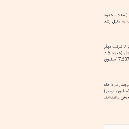
ین 3 شرکت در 5 ماه نخست سال 1403 حدود 1,651,253,221 میلیون ریال ( معادل حدود
زایش قابل‌توجه به دلیل رشد
طبق گزارش‌های منتشر شده در سامانه کدال، در مرداد امسال ایران خودرو با 390,906,826 میلیون ریال (حدود 39 همت) درآمد فروش داخلی موفق‌تر از 2 شرکت دیگر
بوده است. محصولات کلیدی این شرکت، شامل: گروه پژو، سورن، دنا، رانا و تارا بوده است. سایپا هم با درآمد فروش داخلی 75,213,928 میلیون ریال (حدود 7.5
همت) و عرضه محصولاتی نظیر: تیبا، کوییک، ساینا و شاهین، جایگاه دوم را به خود اختصاص داده است. پارس خودرو نیز با درآمد فروش داخلی 17,687,049میلیون
داده‌های ارائه شده در سامانه کدال نشان می‌دهد: 2 شرکت سایپا و ایران خودرو چراغ صادرات را روشن نگه داشته‌اند. مجموع ارزش صادرات این 3 خودروساز در 5 ماه
نخست 1404 به 379,731 میلیون ریال (معادل حدود 38 میلیارد تومان) رسیده است. ایران خودرو با صادرات 1,645 میلیون ریال(معادل حدود 164میلیون تومان)
(شامل صادرات SKD و CBU) نقش کلیدی در این بخش داشته‌اند.