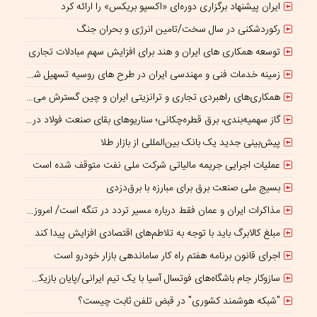
ایران پیشنهاد برگزاری دوره‌ای «اکسپو بریکس» را ارائه کرد
رکوردشکنی در سال سخت/تامین انرژی و بحران جنگ
توسعه همکاری های ایران و هند برای افزایش سهم مبادلات تجاری
زمینه خدمات فنی و مهندسی ایران در طرح های روسیه تسهیل شود/ جذب سرمایه‌گذاران روسی در معادن ایران
همکاری‌های راهبردی تجاری و ترانزیتی ایران و چین گسترش می یابد
گاز سهمیه‌بندی، برق قطره‌چکانی؛ سناریوهای بقای صنعت فولاد در برزخ ناترازی و ریسک‌های ژئوپلیتیک
پیش‌بینی جدید یک بانک بین‌المللی از بازار طلا
عملیات اجرایی جریمه مالیاتی شرکت ملی نفت متوقف شده است
بسیج ملی صنعت برق برای مبارزه با برق‌دزدی
مذاکرات ایران و عمان فقط درباره مسیر تردد در تنگه است/ امروز جایگاه بازدارندگی تنگه هرمز از بمب اتم هم بالاتر است
مبلغ کالابرگ باید با توجه به تلاطم‌های اقتصادی افزایش پیدا کند
اجرای قانون برنامه هفتم راه کار ساماندهی بازار خودرو است
سازوکار جام باشگاه‌های فوتسال آسیا با یک تیم ایرانی/پایان بازیکن قرضی؟
"شبکه هوشمند کشوری" در قبض تلفن ثابت چیست؟