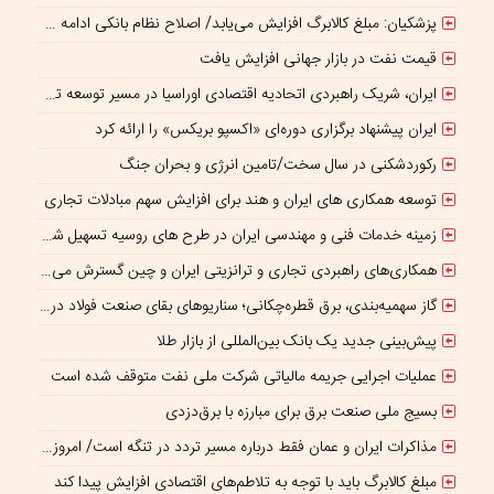
پزشکیان: مبلغ کالابرگ افزایش می‌یابد/ اصلاح نظام بانکی ادامه دارد
قیمت نفت در بازار جهانی افزایش یافت
ایران، شریک راهبردی اتحادیه اقتصادی اوراسیا در مسیر توسعه تجارت و همگرایی منطقه‌ای
ایران پیشنهاد برگزاری دوره‌ای «اکسپو بریکس» را ارائه کرد
رکوردشکنی در سال سخت/تامین انرژی و بحران جنگ
توسعه همکاری های ایران و هند برای افزایش سهم مبادلات تجاری
زمینه خدمات فنی و مهندسی ایران در طرح های روسیه تسهیل شود/ جذب سرمایه‌گذاران روسی در معادن ایران
همکاری‌های راهبردی تجاری و ترانزیتی ایران و چین گسترش می یابد
گاز سهمیه‌بندی، برق قطره‌چکانی؛ سناریوهای بقای صنعت فولاد در برزخ ناترازی و ریسک‌های ژئوپلیتیک
پیش‌بینی جدید یک بانک بین‌المللی از بازار طلا
عملیات اجرایی جریمه مالیاتی شرکت ملی نفت متوقف شده است
بسیج ملی صنعت برق برای مبارزه با برق‌دزدی
مذاکرات ایران و عمان فقط درباره مسیر تردد در تنگه است/ امروز جایگاه بازدارندگی تنگه هرمز از بمب اتم هم بالاتر است
مبلغ کالابرگ باید با توجه به تلاطم‌های اقتصادی افزایش پیدا کند