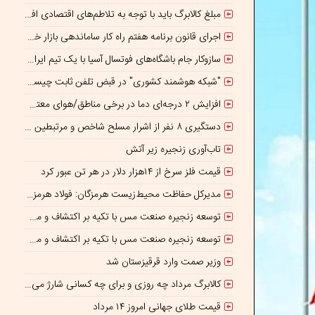
مبلغ کالابرگ باید با توجه به تلاطم‌های اقتصادی افزایش پیدا کند
اجرای قانون برنامه هفتم راه کار ساماندهی بازار خودرو است
سازوکار جام باشگاه‌های فوتسال آسیا با یک تیم ایرانی/پایان بازیکن قرضی؟
"شبکه هوشمند کشوری" در قبض تلفن ثابت چیست؟
افزایش ۲ درجه‌ای دما در برخی مناطق/هوای معتدل در نوار شمالی ایران
دستگیری ۸ نفر از اشرار مسلح شاخص و مرتبطین گروهک‌های تروریستی
تاب‌آوری زنجیره زیر آتش
قیمت فلز سرخ از ۱۴هزار دلار در هر تن عبور کرد
مدیرکل حفاظت محیط‌زیست هرمزگان: فولاد هرمزگان با اقتصاد چرخشی، نگاه تازه‌ای به توسعه صنعت فولاد ارائه کرده است
توسعه زنجیره صنعت مس با تکیه بر اکتشاف و مدل‌های نوین تأمین مالی شتاب می‌گیرد
توسعه زنجیره صنعت مس با تکیه بر اکتشاف و مدل‌های نوین تأمین مالی شتاب می‌گیرد
وزیر صمت وارد قرقیزستان شد
کالابرگ مرداد چه روزی و برای چه کسانی شارژ می‌شود؟ / افزایش اعتبار یک میلیونی منتفی است؟
قیمت طلای جهانی امروز ۱۴ مرداد