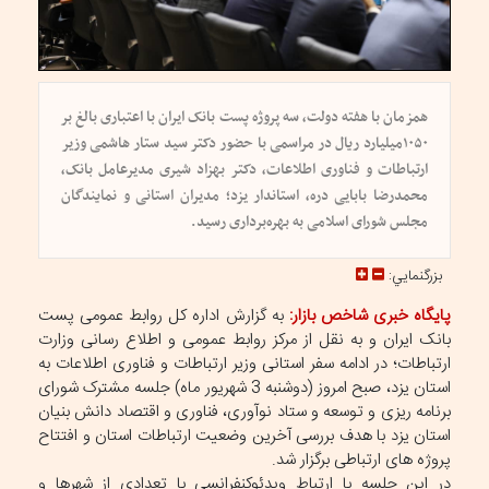
همزمان با هفته دولت، سه پروژه پست بانک ایران با اعتباری بالغ بر
۱۰۵۰میلیارد ریال در مراسمی با حضور دکتر سید ستار هاشمی وزیر
ارتباطات و فناوری اطلاعات، دکتر بهزاد شیری مدیرعامل بانک،
محمدرضا بابایی دره، استاندار یزد؛ مدیران استانی و نمایندگان
مجلس شورای اسلامی به بهره‌برداری رسید.
بزرگنمايي:
پایگاه خبری شاخص بازار:
به گزارش اداره کل روابط عمومی پست
بانک ایران و به نقل از مرکز روابط عمومی و اطلاع رسانی وزارت
ارتباطات؛ در ادامه سفر استانی وزیر ارتباطات و فناوری اطلاعات به
استان یزد، صبح امروز (دوشنبه 3 شهریور ماه) جلسه مشترک شورای
برنامه ریزی و توسعه و ستاد نوآوری، فناوری و اقتصاد دانش بنیان
استان یزد با هدف بررسی آخرین وضعیت ارتباطات استان و افتتاح
پروژه های ارتباطی برگزار شد.
در این جلسه با ارتباط ویدئوکنفرانسی با تعدادی از شهرها و