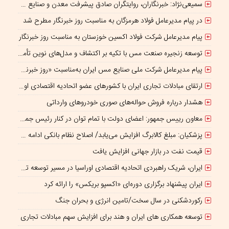
سمیعی‌نژاد: خبرنگاران، روایتگران صادق پیشرفت معدن و صنایع معدنی هستند
در پیام مدیرعامل فولاد هرمزگان به مناسبت روز خبرنگار مطرح شد
پیام مدیرعامل شرکت فولاد اکسین خوزستان به مناسبت روز خبرنگار
توسعه زنجیره صنعت مس با تکیه بر اکتشاف و مدل‌های نوین تأمین مالی
پیام مدیرعامل شرکت ملی صنایع مس ایران به‌مناسبت «روز خبرنگار»
ارتقای مبادلات تجاری ایران با کشورهای عضو اتحادیه اقتصادی اوراسیا
هشدار درباره فروش حواله‌های صوری خودروهای وارداتی
معاون رییس جمهور: اعضای دولت با تمام توان در کنار رئیس جمهوری برای ایران ایستاده‌اند
پزشکیان: مبلغ کالابرگ افزایش می‌یابد/ اصلاح نظام بانکی ادامه دارد
قیمت نفت در بازار جهانی افزایش یافت
ایران، شریک راهبردی اتحادیه اقتصادی اوراسیا در مسیر توسعه تجارت و همگرایی منطقه‌ای
ایران پیشنهاد برگزاری دوره‌ای «اکسپو بریکس» را ارائه کرد
رکوردشکنی در سال سخت/تامین انرژی و بحران جنگ
توسعه همکاری های ایران و هند برای افزایش سهم مبادلات تجاری