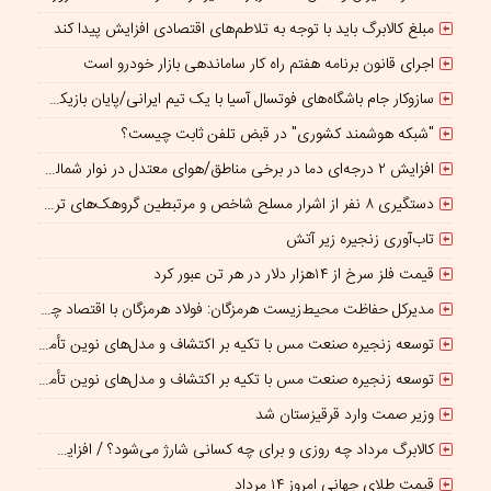
مبلغ کالابرگ باید با توجه به تلاطم‌های اقتصادی افزایش پیدا کند
اجرای قانون برنامه هفتم راه کار ساماندهی بازار خودرو است
سازوکار جام باشگاه‌های فوتسال آسیا با یک تیم ایرانی/پایان بازیکن قرضی؟
"شبکه هوشمند کشوری" در قبض تلفن ثابت چیست؟
افزایش ۲ درجه‌ای دما در برخی مناطق/هوای معتدل در نوار شمالی ایران
دستگیری ۸ نفر از اشرار مسلح شاخص و مرتبطین گروهک‌های تروریستی
تاب‌آوری زنجیره زیر آتش
قیمت فلز سرخ از ۱۴هزار دلار در هر تن عبور کرد
مدیرکل حفاظت محیط‌زیست هرمزگان: فولاد هرمزگان با اقتصاد چرخشی، نگاه تازه‌ای به توسعه صنعت فولاد ارائه کرده است
توسعه زنجیره صنعت مس با تکیه بر اکتشاف و مدل‌های نوین تأمین مالی شتاب می‌گیرد
توسعه زنجیره صنعت مس با تکیه بر اکتشاف و مدل‌های نوین تأمین مالی شتاب می‌گیرد
وزیر صمت وارد قرقیزستان شد
کالابرگ مرداد چه روزی و برای چه کسانی شارژ می‌شود؟ / افزایش اعتبار یک میلیونی منتفی است؟
قیمت طلای جهانی امروز ۱۴ مرداد