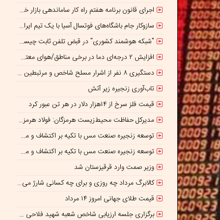
اجرای قانون برنامه هفتم راه کار ساماندهی بازار خودرو است
سازوکار جام باشگاه‌های فوتسال آسیا با یک تیم ایرانی/پایان بازیکن قرضی؟
"شبکه هوشمند کشوری" در قبض تلفن ثابت چیست؟
افزایش ۲ درجه‌ای دما در برخی مناطق/هوای معتدل در نوار شمالی ایران
دستگیری ۸ نفر از اشرار مسلح شاخص و مرتبطین گروهک‌های تروریستی
تاب‌آوری زنجیره زیر آتش
قیمت فلز سرخ از ۱۴هزار دلار در هر تن عبور کرد
مدیرکل حفاظت محیط‌زیست هرمزگان: فولاد هرمزگان با اقتصاد چرخشی، نگاه تازه‌ای به توسعه صنعت فولاد ارائه کرده است
توسعه زنجیره صنعت مس با تکیه بر اکتشاف و مدل‌های نوین تأمین مالی شتاب می‌گیرد
توسعه زنجیره صنعت مس با تکیه بر اکتشاف و مدل‌های نوین تأمین مالی شتاب می‌گیرد
وزیر صمت وارد قرقیزستان شد
کالابرگ مرداد چه روزی و برای چه کسانی شارژ می‌شود؟ / افزایش اعتبار یک میلیونی منتفی است؟
قیمت طلای جهانی امروز ۱۴ مرداد
برگزاری جلسه ارزیابی شاخص شعبه شهید فلاحی مدیریت شعب شرق تهران