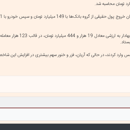
همچنین در بازارهای فرابورس ایران، امروز 11 میلیارد و 7 میلیون اوراق 
یفکس وارد کردند، در حالی که آریان، فزر و خنور سهم بیشتری در افزایش این شاخ