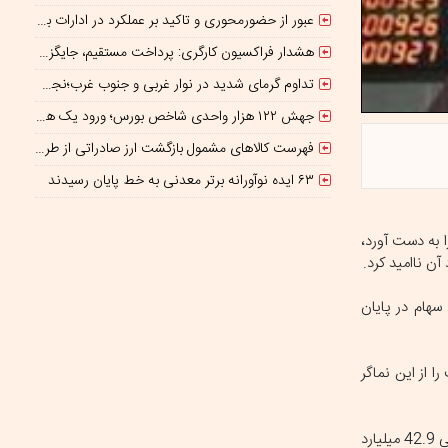
عبور از حضورمحوری و تاکید بر عملکرد در ادارات برای کاهش ناترازی انرژی
هشدار فراکسیون کارگری: پرداخت مستقیم، جایگزین حذف واسطه‌ها نیست
تداوم گرمای شدید در نوار غربی و جنوب غرب؛نجف و کربلا در آستانه ۵۰درجه
جهش ۱۲۲ هزار واحدی شاخص بورس؛ ورود یک همت پول حقیقی در آغاز معاملات
فهرست کالاهای مشمول بازگشت ارز صادراتی از طریق سامانه ارزی ابلاغ شد
۶۳ ایده نوآورانه برتر معدنی به خط پایان رسیدند
ر دیگر توانسته بود سکوی 2 میلیون و 500 هزار واحدی را به دست آورد،
میلیارد تومان، ارزش معاملات خرد سهام در پایان
 از این نماگر
ارزش معاملات امروز 27.2 همت و معاملات خرد 3.7 همت بود؛ همچنین خالص خروج پول حقیقی از بازار سهام 511 میلیارد تومان و صندوق‌های سهامی 42.9 میلیارد