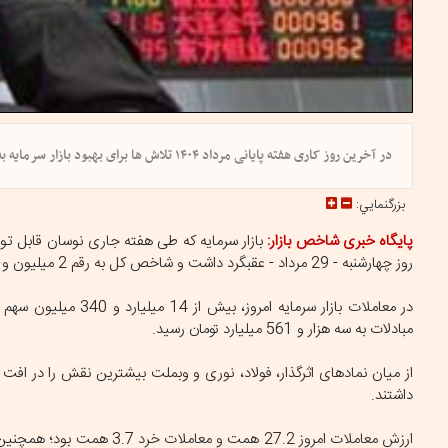
در آخرین روز کاری هفته پایانی مرداد ۱۴۰۴ تلاش ها برای بهبود بازار سرمایه به نتیجه نرسید و بازار با ریزش ۱۸ هزار و ۹۱۵ واحدی پرونده دومین ماه تابستان را بست.
بزرگنمايي:
پایگاه خبری شاخص بازار:
روز چهارشنبه - 29 مرداد - عقبگرد داشت و شاخص کل به رقم 2 میلیون و 475 هزار و 220 واحد اکتفا کرد، رقمی که بسیاری از سرمایه گذاران را برای بهبود آن ناامید کرد.
مبادلات به سه هزار و 561 میلیارد تومان رسید.
از میان نمادهای اثرگذار، فولاد، نوری و وبملت بیشترین نقش را در افت
داشتند.