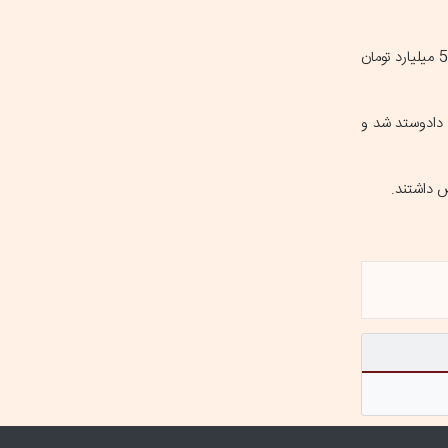
در معاملات امروز 388 نماد منفی و 275 نماد مثبت بودند؛ بیشترین میزان خروج پول حقیقی از گروه بانک‌ها با 149 میلیارد تومان و سپس خودرو با 51 میلیارد تومان
بهادار به ارزشی معادل 19 هزار و 444 میلیارد تومان، در قالب 123 هزار معامله دادوستد شد و
ص داشتند.