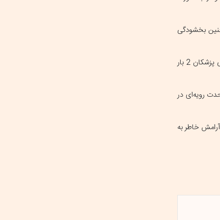
 چنین بخشودگی
نماینده مردم اراک، کمیجان و خنداب در مجلس شورای اسلامی اضافه کرد: پرداختی‌های بیمه که با تأخیر و در سال بعد انجام می‌شود، سبب شده برخی پزشکان 2 بار
دت رویه‌ای در
آرامش خاطر به