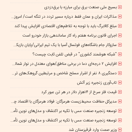
بسیج ملی صنعت برق برای مبارزه با برق‌دزدی
مذاکرات ایران و عمان فقط درباره مسیر تردد در تنگه است/ امروز جایگاه بازدارندگی تنگه هرمز از بمب اتم هم بالاتر است
مبلغ کالابرگ باید با توجه به تلاطم‌های اقتصادی افزایش پیدا کند
اجرای قانون برنامه هفتم راه کار ساماندهی بازار خودرو است
سازوکار جام باشگاه‌های فوتسال آسیا با یک تیم ایرانی/پایان بازیکن قرضی؟
"شبکه هوشمند کشوری" در قبض تلفن ثابت چیست؟
افزایش ۲ درجه‌ای دما در برخی مناطق/هوای معتدل در نوار شمالی ایران
دستگیری ۸ نفر از اشرار مسلح شاخص و مرتبطین گروهک‌های تروریستی
تاب‌آوری زنجیره زیر آتش
قیمت فلز سرخ از ۱۴هزار دلار در هر تن عبور کرد
مدیرکل حفاظت محیط‌زیست هرمزگان: فولاد هرمزگان با اقتصاد چرخشی، نگاه تازه‌ای به توسعه صنعت فولاد ارائه کرده است
توسعه زنجیره صنعت مس با تکیه بر اکتشاف و مدل‌های نوین تأمین مالی شتاب می‌گیرد
توسعه زنجیره صنعت مس با تکیه بر اکتشاف و مدل‌های نوین تأمین مالی شتاب می‌گیرد
وزیر صمت وارد قرقیزستان شد