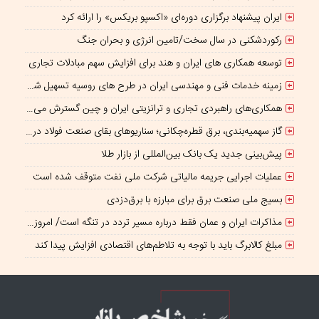
ایران پیشنهاد برگزاری دوره‌ای «اکسپو بریکس» را ارائه کرد
رکوردشکنی در سال سخت/تامین انرژی و بحران جنگ
توسعه همکاری های ایران و هند برای افزایش سهم مبادلات تجاری
زمینه خدمات فنی و مهندسی ایران در طرح های روسیه تسهیل شود/ جذب سرمایه‌گذاران روسی در معادن ایران
همکاری‌های راهبردی تجاری و ترانزیتی ایران و چین گسترش می یابد
گاز سهمیه‌بندی، برق قطره‌چکانی؛ سناریوهای بقای صنعت فولاد در برزخ ناترازی و ریسک‌های ژئوپلیتیک
پیش‌بینی جدید یک بانک بین‌المللی از بازار طلا
عملیات اجرایی جریمه مالیاتی شرکت ملی نفت متوقف شده است
بسیج ملی صنعت برق برای مبارزه با برق‌دزدی
مذاکرات ایران و عمان فقط درباره مسیر تردد در تنگه است/ امروز جایگاه بازدارندگی تنگه هرمز از بمب اتم هم بالاتر است
مبلغ کالابرگ باید با توجه به تلاطم‌های اقتصادی افزایش پیدا کند