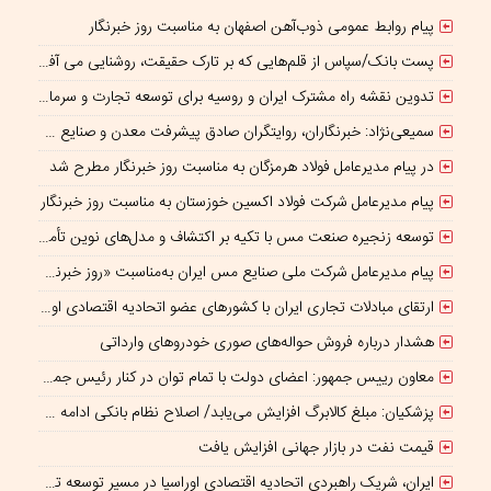
پیام روابط عمومی ذوب‌آهن اصفهان به مناسبت روز خبرنگار
پست بانک/سپاس از قلم‌هایی که بر تارک حقیقت، روشنایی می‌ آفرینند
تدوین نقشه راه مشترک ایران و روسیه برای توسعه تجارت و سرمایه‌گذاری صنعتی
سمیعی‌نژاد: خبرنگاران، روایتگران صادق پیشرفت معدن و صنایع معدنی هستند
در پیام مدیرعامل فولاد هرمزگان به مناسبت روز خبرنگار مطرح شد
پیام مدیرعامل شرکت فولاد اکسین خوزستان به مناسبت روز خبرنگار
توسعه زنجیره صنعت مس با تکیه بر اکتشاف و مدل‌های نوین تأمین مالی
پیام مدیرعامل شرکت ملی صنایع مس ایران به‌مناسبت «روز خبرنگار»
ارتقای مبادلات تجاری ایران با کشورهای عضو اتحادیه اقتصادی اوراسیا
هشدار درباره فروش حواله‌های صوری خودروهای وارداتی
معاون رییس جمهور: اعضای دولت با تمام توان در کنار رئیس جمهوری برای ایران ایستاده‌اند
پزشکیان: مبلغ کالابرگ افزایش می‌یابد/ اصلاح نظام بانکی ادامه دارد
قیمت نفت در بازار جهانی افزایش یافت
ایران، شریک راهبردی اتحادیه اقتصادی اوراسیا در مسیر توسعه تجارت و همگرایی منطقه‌ای