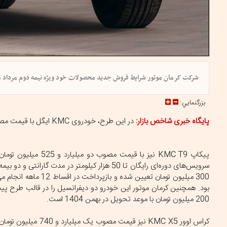
شرکت کرمان موتور شرایط فروش جدید محصولات خود ویژه نیمه دوم مرداد ماه ١۴٠۴ را اعلام ک
بزرگنمايي:
پایگاه خبری شاخص بازار:
در این طرح، خودروی KMC ایگل با قیمت مصوب 992 میلیون تومان به صورت نقدی و با موعد تحویل 90 روز کاری عرضه می‌شود.
پیکاپ KMC T9 نیز ب
سرویس‌های دوره‌ای رایگان تا 50 هزار کیلومتر د
بود. همچنین کرمان موتور این خودرو دو دیفرانسیل را در قالب طرح پی
200 میلیون تومان با موعد تحویل در بهمن 1404 است.