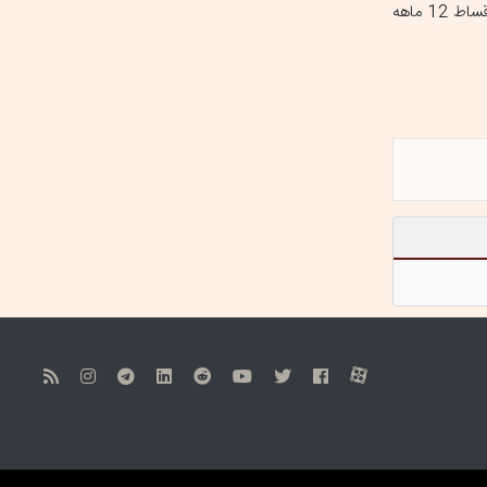
کیلومتر (در مدت گارانتی) عرضه می‌شود. در شرایط اقساطی، مبلغ پیش‌ پرداخت یک میلیارد و 200 میلیون تومان تعیین شده و مابقی مبلغ طی اقساط 12 ماهه