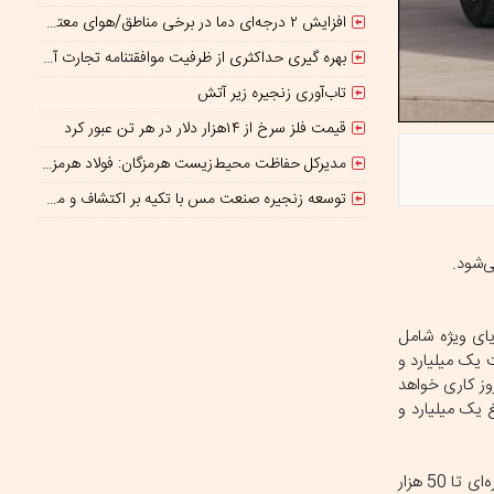
افزایش ۲ درجه‌ای دما در برخی مناطق/هوای معتدل در نوار شمالی ایران
بهره گیری حداکثری از ظرفیت موافقتنامه تجارت آزاد ایران و روسیه
تاب‌آوری زنجیره زیر آتش
قیمت فلز سرخ از ۱۴هزار دلار در هر تن عبور کرد
مدیرکل حفاظت محیط‌زیست هرمزگان: فولاد هرمزگان با اقتصاد چرخشی، نگاه تازه‌ای به توسعه صنعت فولاد ارائه کرده است
توسعه زنجیره صنعت مس با تکیه بر اکتشاف و مدل‌های نوین تأمین مالی شتاب می‌گیرد
از مزایای ویژه شامل
داخت یک میلیارد و
مان تعیین شده و بازپرداخت در اقساط 12 ماهه انجام می‌شود. تاریخ اولین چک 20 بهمن‌ ماه تعیین شده و موعد تحویل خودرو 90 روز کاری خواهد
 یک میلیارد و
کراس اوور KMC X5 نیز قیمت مصوب یک میلیارد و 740 میلیون تومان در نظر گرفته شده است. این خودرو به صورت نقدی با سرویس‌های رایگان دوره‌ای تا 50 هزار