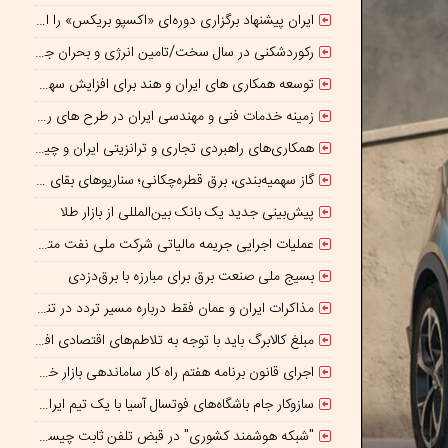
ایران پیشنهاد برگزاری دوره‌ای «اکسپو بریکس» را ارائه کرد
رکوردشکنی در سال سخت/تامین انرژی و بحران جنگ
توسعه همکاری های ایران و هند برای افزایش سهم مبادلات تجاری
زمینه خدمات فنی و مهندسی ایران در طرح های روسیه تسهیل شود/ جذب سرمایه‌گذاران روسی در معادن ایران
همکاری‌های راهبردی تجاری و ترانزیتی ایران و چین گسترش می یابد
گاز سهمیه‌بندی، برق قطره‌چکانی؛ سناریوهای بقای صنعت فولاد در برزخ ناترازی و ریسک‌های ژئوپلیتیک
پیش‌بینی جدید یک بانک بین‌المللی از بازار طلا
عملیات اجرایی جریمه مالیاتی شرکت ملی نفت متوقف شده است
بسیج ملی صنعت برق برای مبارزه با برق‌دزدی
مذاکرات ایران و عمان فقط درباره مسیر تردد در تنگه است/ امروز جایگاه بازدارندگی تنگه هرمز از بمب اتم هم بالاتر است
مبلغ کالابرگ باید با توجه به تلاطم‌های اقتصادی افزایش پیدا کند
اجرای قانون برنامه هفتم راه کار ساماندهی بازار خودرو است
سازوکار جام باشگاه‌های فوتسال آسیا با یک تیم ایرانی/پایان بازیکن قرضی؟
"شبکه هوشمند کشوری" در قبض تلفن ثابت چیست؟