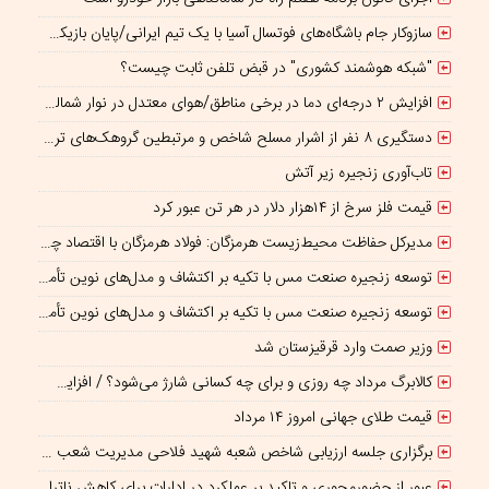
سازوکار جام باشگاه‌های فوتسال آسیا با یک تیم ایرانی/پایان بازیکن قرضی؟
"شبکه هوشمند کشوری" در قبض تلفن ثابت چیست؟
افزایش ۲ درجه‌ای دما در برخی مناطق/هوای معتدل در نوار شمالی ایران
دستگیری ۸ نفر از اشرار مسلح شاخص و مرتبطین گروهک‌های تروریستی
تاب‌آوری زنجیره زیر آتش
قیمت فلز سرخ از ۱۴هزار دلار در هر تن عبور کرد
مدیرکل حفاظت محیط‌زیست هرمزگان: فولاد هرمزگان با اقتصاد چرخشی، نگاه تازه‌ای به توسعه صنعت فولاد ارائه کرده است
توسعه زنجیره صنعت مس با تکیه بر اکتشاف و مدل‌های نوین تأمین مالی شتاب می‌گیرد
توسعه زنجیره صنعت مس با تکیه بر اکتشاف و مدل‌های نوین تأمین مالی شتاب می‌گیرد
وزیر صمت وارد قرقیزستان شد
کالابرگ مرداد چه روزی و برای چه کسانی شارژ می‌شود؟ / افزایش اعتبار یک میلیونی منتفی است؟
قیمت طلای جهانی امروز ۱۴ مرداد
برگزاری جلسه ارزیابی شاخص شعبه شهید فلاحی مدیریت شعب شرق تهران
عبور از حضورمحوری و تاکید بر عملکرد در ادارات برای کاهش ناترازی انرژی