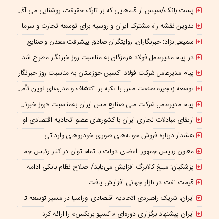
پست بانک/سپاس از قلم‌هایی که بر تارک حقیقت، روشنایی می‌ آفرینند
تدوین نقشه راه مشترک ایران و روسیه برای توسعه تجارت و سرمایه‌گذاری صنعتی
سمیعی‌نژاد: خبرنگاران، روایتگران صادق پیشرفت معدن و صنایع معدنی هستند
در پیام مدیرعامل فولاد هرمزگان به مناسبت روز خبرنگار مطرح شد
پیام مدیرعامل شرکت فولاد اکسین خوزستان به مناسبت روز خبرنگار
توسعه زنجیره صنعت مس با تکیه بر اکتشاف و مدل‌های نوین تأمین مالی
پیام مدیرعامل شرکت ملی صنایع مس ایران به‌مناسبت «روز خبرنگار»
ارتقای مبادلات تجاری ایران با کشورهای عضو اتحادیه اقتصادی اوراسیا
هشدار درباره فروش حواله‌های صوری خودروهای وارداتی
معاون رییس جمهور: اعضای دولت با تمام توان در کنار رئیس جمهوری برای ایران ایستاده‌اند
پزشکیان: مبلغ کالابرگ افزایش می‌یابد/ اصلاح نظام بانکی ادامه دارد
قیمت نفت در بازار جهانی افزایش یافت
ایران، شریک راهبردی اتحادیه اقتصادی اوراسیا در مسیر توسعه تجارت و همگرایی منطقه‌ای
ایران پیشنهاد برگزاری دوره‌ای «اکسپو بریکس» را ارائه کرد