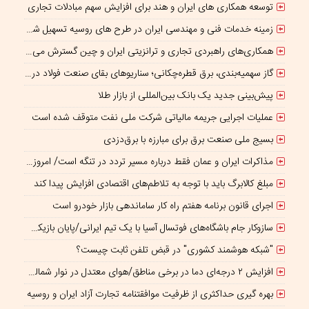
توسعه همکاری های ایران و هند برای افزایش سهم مبادلات تجاری
زمینه خدمات فنی و مهندسی ایران در طرح های روسیه تسهیل شود/ جذب سرمایه‌گذاران روسی در معادن ایران
همکاری‌های راهبردی تجاری و ترانزیتی ایران و چین گسترش می یابد
گاز سهمیه‌بندی، برق قطره‌چکانی؛ سناریوهای بقای صنعت فولاد در برزخ ناترازی و ریسک‌های ژئوپلیتیک
پیش‌بینی جدید یک بانک بین‌المللی از بازار طلا
عملیات اجرایی جریمه مالیاتی شرکت ملی نفت متوقف شده است
بسیج ملی صنعت برق برای مبارزه با برق‌دزدی
مذاکرات ایران و عمان فقط درباره مسیر تردد در تنگه است/ امروز جایگاه بازدارندگی تنگه هرمز از بمب اتم هم بالاتر است
مبلغ کالابرگ باید با توجه به تلاطم‌های اقتصادی افزایش پیدا کند
اجرای قانون برنامه هفتم راه کار ساماندهی بازار خودرو است
سازوکار جام باشگاه‌های فوتسال آسیا با یک تیم ایرانی/پایان بازیکن قرضی؟
"شبکه هوشمند کشوری" در قبض تلفن ثابت چیست؟
افزایش ۲ درجه‌ای دما در برخی مناطق/هوای معتدل در نوار شمالی ایران
بهره گیری حداکثری از ظرفیت موافقتنامه تجارت آزاد ایران و روسیه