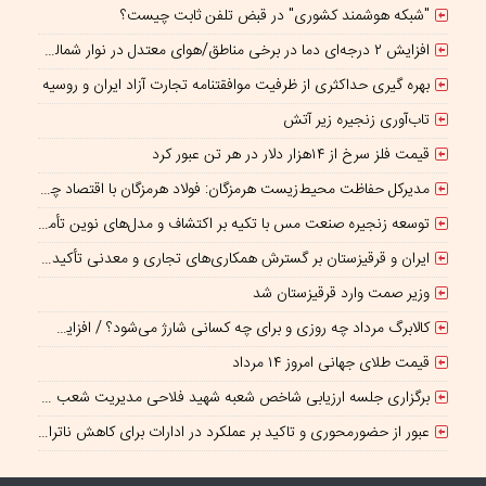
"شبکه هوشمند کشوری" در قبض تلفن ثابت چیست؟
افزایش ۲ درجه‌ای دما در برخی مناطق/هوای معتدل در نوار شمالی ایران
بهره گیری حداکثری از ظرفیت موافقتنامه تجارت آزاد ایران و روسیه
تاب‌آوری زنجیره زیر آتش
قیمت فلز سرخ از ۱۴هزار دلار در هر تن عبور کرد
مدیرکل حفاظت محیط‌زیست هرمزگان: فولاد هرمزگان با اقتصاد چرخشی، نگاه تازه‌ای به توسعه صنعت فولاد ارائه کرده است
توسعه زنجیره صنعت مس با تکیه بر اکتشاف و مدل‌های نوین تأمین مالی شتاب می‌گیرد
ایران و قرقیزستان بر گسترش همکاری‌های تجاری و معدنی تأکید کردند
وزیر صمت وارد قرقیزستان شد
کالابرگ مرداد چه روزی و برای چه کسانی شارژ می‌شود؟ / افزایش اعتبار یک میلیونی منتفی است؟
قیمت طلای جهانی امروز ۱۴ مرداد
برگزاری جلسه ارزیابی شاخص شعبه شهید فلاحی مدیریت شعب شرق تهران
عبور از حضورمحوری و تاکید بر عملکرد در ادارات برای کاهش ناترازی انرژی