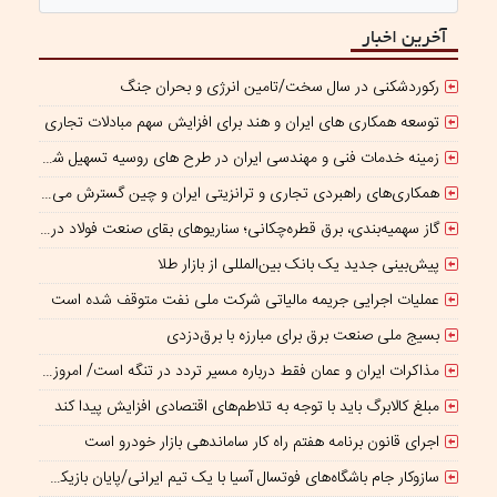
آخرین اخبار
رکوردشکنی در سال سخت/تامین انرژی و بحران جنگ
توسعه همکاری های ایران و هند برای افزایش سهم مبادلات تجاری
زمینه خدمات فنی و مهندسی ایران در طرح های روسیه تسهیل شود/ جذب سرمایه‌گذاران روسی در معادن ایران
همکاری‌های راهبردی تجاری و ترانزیتی ایران و چین گسترش می یابد
گاز سهمیه‌بندی، برق قطره‌چکانی؛ سناریوهای بقای صنعت فولاد در برزخ ناترازی و ریسک‌های ژئوپلیتیک
پیش‌بینی جدید یک بانک بین‌المللی از بازار طلا
عملیات اجرایی جریمه مالیاتی شرکت ملی نفت متوقف شده است
بسیج ملی صنعت برق برای مبارزه با برق‌دزدی
مذاکرات ایران و عمان فقط درباره مسیر تردد در تنگه است/ امروز جایگاه بازدارندگی تنگه هرمز از بمب اتم هم بالاتر است
مبلغ کالابرگ باید با توجه به تلاطم‌های اقتصادی افزایش پیدا کند
اجرای قانون برنامه هفتم راه کار ساماندهی بازار خودرو است
سازوکار جام باشگاه‌های فوتسال آسیا با یک تیم ایرانی/پایان بازیکن قرضی؟