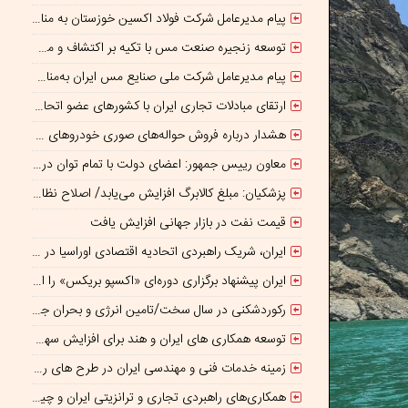
پیام مدیرعامل شرکت فولاد اکسین خوزستان به مناسبت روز خبرنگار
توسعه زنجیره صنعت مس با تکیه بر اکتشاف و مدل‌های نوین تأمین مالی
پیام مدیرعامل شرکت ملی صنایع مس ایران به‌مناسبت «روز خبرنگار»
ارتقای مبادلات تجاری ایران با کشورهای عضو اتحادیه اقتصادی اوراسیا
هشدار درباره فروش حواله‌های صوری خودروهای وارداتی
معاون رییس جمهور: اعضای دولت با تمام توان در کنار رئیس جمهوری برای ایران ایستاده‌اند
پزشکیان: مبلغ کالابرگ افزایش می‌یابد/ اصلاح نظام بانکی ادامه دارد
قیمت نفت در بازار جهانی افزایش یافت
ایران، شریک راهبردی اتحادیه اقتصادی اوراسیا در مسیر توسعه تجارت و همگرایی منطقه‌ای
ایران پیشنهاد برگزاری دوره‌ای «اکسپو بریکس» را ارائه کرد
رکوردشکنی در سال سخت/تامین انرژی و بحران جنگ
توسعه همکاری های ایران و هند برای افزایش سهم مبادلات تجاری
زمینه خدمات فنی و مهندسی ایران در طرح های روسیه تسهیل شود/ جذب سرمایه‌گذاران روسی در معادن ایران
همکاری‌های راهبردی تجاری و ترانزیتی ایران و چین گسترش می یابد