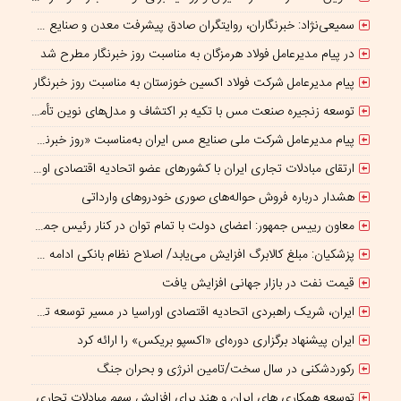
سمیعی‌نژاد: خبرنگاران، روایتگران صادق پیشرفت معدن و صنایع معدنی هستند
در پیام مدیرعامل فولاد هرمزگان به مناسبت روز خبرنگار مطرح شد
پیام مدیرعامل شرکت فولاد اکسین خوزستان به مناسبت روز خبرنگار
توسعه زنجیره صنعت مس با تکیه بر اکتشاف و مدل‌های نوین تأمین مالی
پیام مدیرعامل شرکت ملی صنایع مس ایران به‌مناسبت «روز خبرنگار»
ارتقای مبادلات تجاری ایران با کشورهای عضو اتحادیه اقتصادی اوراسیا
هشدار درباره فروش حواله‌های صوری خودروهای وارداتی
معاون رییس جمهور: اعضای دولت با تمام توان در کنار رئیس جمهوری برای ایران ایستاده‌اند
پزشکیان: مبلغ کالابرگ افزایش می‌یابد/ اصلاح نظام بانکی ادامه دارد
قیمت نفت در بازار جهانی افزایش یافت
ایران، شریک راهبردی اتحادیه اقتصادی اوراسیا در مسیر توسعه تجارت و همگرایی منطقه‌ای
ایران پیشنهاد برگزاری دوره‌ای «اکسپو بریکس» را ارائه کرد
رکوردشکنی در سال سخت/تامین انرژی و بحران جنگ
توسعه همکاری های ایران و هند برای افزایش سهم مبادلات تجاری