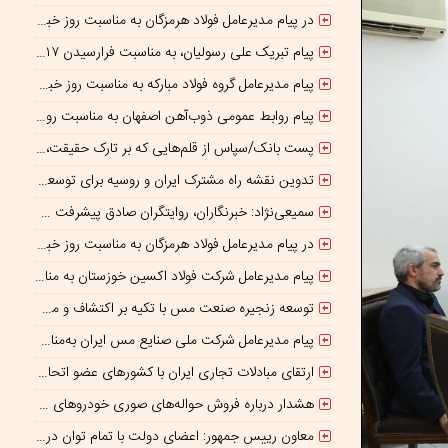
در پیام مدیرعامل فولاد هرمزگان به مناسبت روز خبرنگار مطرح شد؛ همراهی رسانه با جهاد تولید، سرمایه‌ای برای پیشرفت کشور است
پیام تبریک علی رسولیان، به مناسبت فرارسیدن ۱۷ مرداد روز خبرنگار
پیام مدیرعامل گروه فولاد مبارکه به مناسبت روز خبرنگار:
پیام روابط عمومی ذوب‌آهن اصفهان به مناسبت روز خبرنگار
پست بانک/سپاس از قلم‌هایی که بر تارک حقیقت، روشنایی می‌ آفرینند
تدوین نقشه راه مشترک ایران و روسیه برای توسعه تجارت و سرمایه‌گذاری صنعتی
سمیعی‌نژاد: خبرنگاران، روایتگران صادق پیشرفت معدن و صنایع معدنی هستند
در پیام مدیرعامل فولاد هرمزگان به مناسبت روز خبرنگار مطرح شد
پیام مدیرعامل شرکت فولاد اکسین خوزستان به مناسبت روز خبرنگار
توسعه زنجیره صنعت مس با تکیه بر اکتشاف و مدل‌های نوین تأمین مالی
پیام مدیرعامل شرکت ملی صنایع مس ایران به‌مناسبت «روز خبرنگار»
ارتقای مبادلات تجاری ایران با کشورهای عضو اتحادیه اقتصادی اوراسیا
هشدار درباره فروش حواله‌های صوری خودروهای وارداتی
معاون رییس جمهور: اعضای دولت با تمام توان در کنار رئیس جمهوری برای ایران ایستاده‌اند