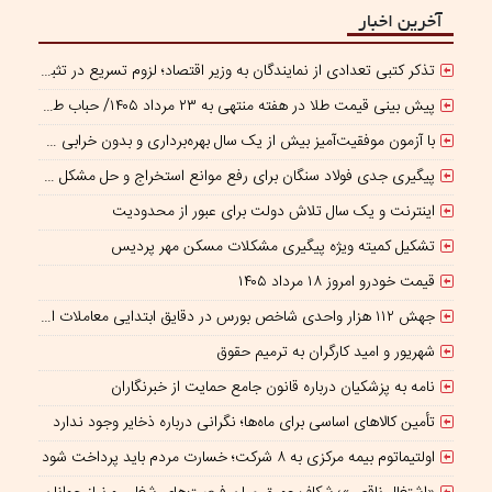
آخرین اخبار
تذکر کتبی تعدادی از نمایندگان به وزیر اقتصاد؛ لزوم تسریع در تثبیت نرخ ارز
پیش بینی قیمت طلا در هفته منتهی به ۲۳ مرداد ۱۴۰۵/ حباب طلا در بازار ایران منفی شد!
با آزمون موفقیت‌آمیز بیش از یک سال بهره‌برداری و بدون خرابی حاصل شد؛ ریموت کنترل و ماژول وایرلس بومی‌سازی شده جرثقیل‌های فولاد هرمزگان، جایگزین نمونه خارجی
پیگیری جدی فولاد سنگان برای رفع موانع استخراج و حل مشکل کمبود سنگ‌آهن
اینترنت و یک سال تلاش دولت برای عبور از محدودیت
تشکیل کمیته ویژه پیگیری مشکلات مسکن مهر پردیس
قیمت خودرو امروز ۱۸ مرداد ۱۴۰۵
جهش ۱۱۲ هزار واحدی شاخص بورس در دقایق ابتدایی معاملات امروز
شهریور و امید کارگران به ترمیم حقوق
نامه به پزشکیان درباره قانون جامع حمایت از خبرنگاران
تأمین کالاهای اساسی برای ماه‌ها؛ نگرانی درباره ذخایر وجود ندارد
اولتیماتوم بیمه مرکزی به ۸ شرکت؛ خسارت مردم باید پرداخت شود