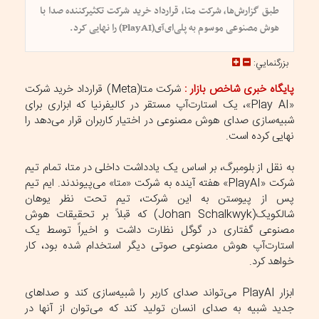
طبق گزارش‌ها، شرکت متا، قرارداد خرید شرکت تکثیرکننده صدا با
هوش مصنوعی موسوم به پلی‌ای‌آی(PlayAI) را نهایی کرد.
بزرگنمايي:
پایگاه خبری شاخص بازار :
شرکت متا(Meta) قرارداد خرید شرکت
«Play AI»، یک استارت‌آپ مستقر در کالیفرنیا که ابزاری برای
شبیه‌سازی صدای هوش مصنوعی در اختیار کاربران قرار می‌دهد را
نهایی کرده است.
به نقل از بلومبرگ، بر اساس یک یادداشت داخلی در متا، تمام تیم
شرکت «PlayAI» هفته آینده به شرکت «متا» می‌پیوندند. ایم تیم
پس از پیوستن به این شرکت، تیم تحت نظر یوهان
شالکویک(Johan Schalkwyk) که قبلاً بر تحقیقات هوش
مصنوعی گفتاری در گوگل نظارت داشت و اخیراً توسط یک
استارت‌آپ هوش مصنوعی صوتی دیگر استخدام شده بود، کار
خواهد کرد.
ابزار PlayAI می‌تواند صدای کاربر را شبیه‌سازی کند و صداهای
جدید شبیه به صدای انسان تولید کند که می‌توان از آنها در