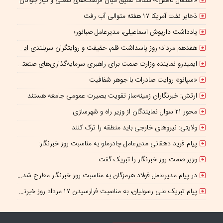
«اشتغال ناقص»؛ شکاف عمیق میان فرصت‌های شغلی و نیاز جوانان
ذخایر نفت آمریکا ۱۷ هفته متوالی آب رفت
یادداشت داریوش اسماعیلی، مدیرعامل صبانور؛
هفدهم مرداد؛ روز پاسداشت قلم، حقیقت و روایتگران سربلندی ایران
ایمیدرو نماینده وزارت صمت برای راهبری سرمایه‌گذاری‌های صنعتی و معدنی در چارچوب همکاری‌های ایران و چین؛
«سپانو» روایت صادرات با جوهر شفافیت
ارتش: خبرنگاران زمینه‌ساز تقویت بصیرت عمومی جامعه هستند
محور ۲۱ سوال نمایندگان از وزیر راه و شهرسازی
ولایتی: نیروهای خارجی باید منطقه را ترک کنند
پیام فرید دهقانی مدیرعامل چادرملو به مناسبت روز خبرنگار:
وزیر صمت روز خبرنگار را تبریک گفت
در پیام مدیرعامل فولاد هرمزگان به مناسبت روز خبرنگار مطرح شد؛ همراهی رسانه با جهاد تولید، سرمایه‌ای برای پیشرفت کشور است
پیام تبریک علی رسولیان، به مناسبت فرارسیدن ۱۷ مرداد روز خبرنگار