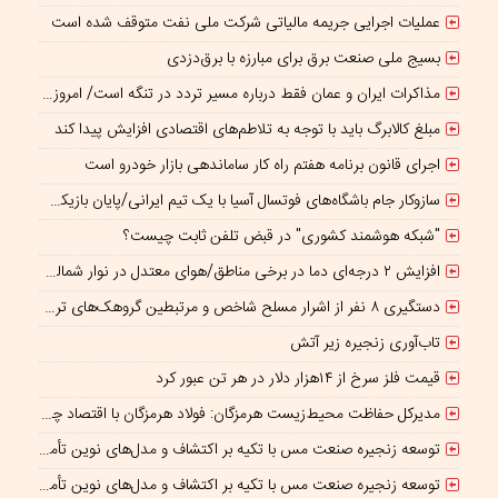
عملیات اجرایی جریمه مالیاتی شرکت ملی نفت متوقف شده است
بسیج ملی صنعت برق برای مبارزه با برق‌دزدی
مذاکرات ایران و عمان فقط درباره مسیر تردد در تنگه است/ امروز جایگاه بازدارندگی تنگه هرمز از بمب اتم هم بالاتر است
مبلغ کالابرگ باید با توجه به تلاطم‌های اقتصادی افزایش پیدا کند
اجرای قانون برنامه هفتم راه کار ساماندهی بازار خودرو است
سازوکار جام باشگاه‌های فوتسال آسیا با یک تیم ایرانی/پایان بازیکن قرضی؟
"شبکه هوشمند کشوری" در قبض تلفن ثابت چیست؟
افزایش ۲ درجه‌ای دما در برخی مناطق/هوای معتدل در نوار شمالی ایران
دستگیری ۸ نفر از اشرار مسلح شاخص و مرتبطین گروهک‌های تروریستی
تاب‌آوری زنجیره زیر آتش
قیمت فلز سرخ از ۱۴هزار دلار در هر تن عبور کرد
مدیرکل حفاظت محیط‌زیست هرمزگان: فولاد هرمزگان با اقتصاد چرخشی، نگاه تازه‌ای به توسعه صنعت فولاد ارائه کرده است
توسعه زنجیره صنعت مس با تکیه بر اکتشاف و مدل‌های نوین تأمین مالی شتاب می‌گیرد
توسعه زنجیره صنعت مس با تکیه بر اکتشاف و مدل‌های نوین تأمین مالی شتاب می‌گیرد