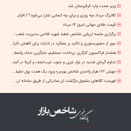
وزیر صمت وارد قرقیزستان شد
کالابرگ مرداد چه روزی و برای چه کسانی شارژ می‌شود؟ / افزایش اعتبار یک میلیونی منتفی است؟
قیمت طلای جهانی امروز ۱۴ مرداد
برگزاری جلسه ارزیابی شاخص شعبه شهید فلاحی مدیریت شعب شرق تهران
عبور از حضورمحوری و تاکید بر عملکرد در ادارات برای کاهش ناترازی انرژی
هشدار فراکسیون کارگری: پرداخت مستقیم، جایگزین حذف واسطه‌ها نیست
تداوم گرمای شدید در نوار غربی و جنوب غرب؛نجف و کربلا در آستانه ۵۰درجه
جهش ۱۲۲ هزار واحدی شاخص بورس؛ ورود یک همت پول حقیقی در آغاز معاملات
فهرست کالاهای مشمول بازگشت ارز صادراتی از طریق سامانه ارزی ابلاغ شد