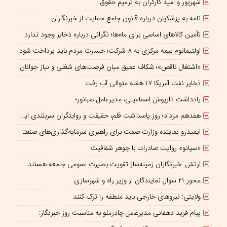
شهریور و امید کارگران به ترمیم حقوق
نامه به پزشکیان درباره قانون جامع حمایت از خبرنگاران
تأمین کالاهای اساسی برای ماه‌ها؛ نگرانی درباره ذخایر وجود ندارد
اولتیماتوم بیمه مرکزی به ۸ شرکت؛ خسارت مردم باید پرداخت شود
«اشتغال ناقص»؛ شکاف عمیق میان فرصت‌های شغلی و نیاز جوانان
ذخایر نفت آمریکا ۱۷ هفته متوالی آب رفت
یادداشت داریوش اسماعیلی، مدیرعامل صبانور؛
هفدهم مرداد؛ روز پاسداشت قلم، حقیقت و روایتگران سربلندی ایران
ایمیدرو نماینده وزارت صمت برای راهبری سرمایه‌گذاری‌های صنعتی و معدنی در چارچوب همکاری‌های ایران و چین؛
«سپانو» روایت صادرات با جوهر شفافیت
ارتش: خبرنگاران زمینه‌ساز تقویت بصیرت عمومی جامعه هستند
محور ۲۱ سوال نمایندگان از وزیر راه و شهرسازی
ولایتی: نیروهای خارجی باید منطقه را ترک کنند
پیام فرید دهقانی مدیرعامل چادرملو به مناسبت روز خبرنگار: