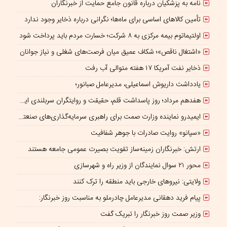
نامه به پزشکیان درباره قانون جامع حمایت از خبرنگاران
تأمین کالاهای اساسی برای ماه‌ها؛ نگرانی درباره ذخایر وجود ندارد
اولتیماتوم بیمه مرکزی به ۸ شرکت؛ خسارت مردم باید پرداخت شود
«اشتغال ناقص»؛ شکاف عمیق میان فرصت‌های شغلی و نیاز جوانان
ذخایر نفت آمریکا ۱۷ هفته متوالی آب رفت
یادداشت داریوش اسماعیلی، مدیرعامل صبانور؛
هفدهم مرداد؛ روز پاسداشت قلم، حقیقت و روایتگران سربلندی ایران
ایمیدرو نماینده وزارت صمت برای راهبری سرمایه‌گذاری‌های صنعتی و معدنی در چارچوب همکاری‌های ایران و چین؛
«سپانو» روایت صادرات با جوهر شفافیت
ارتش: خبرنگاران زمینه‌ساز تقویت بصیرت عمومی جامعه هستند
محور ۲۱ سوال نمایندگان از وزیر راه و شهرسازی
ولایتی: نیروهای خارجی باید منطقه را ترک کنند
پیام فرید دهقانی مدیرعامل چادرملو به مناسبت روز خبرنگار:
وزیر صمت روز خبرنگار را تبریک گفت