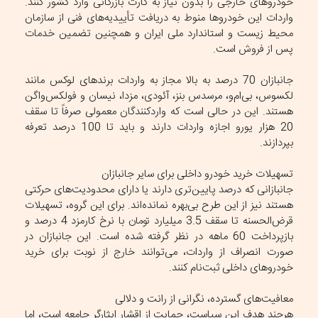
خودرو‌های خارجی را بدون نیاز به کارت بازرگانی وارد کشور کنند.
واردات این خودرو‌ها منوط به دریافت تأییدیه‌های فنی از سازمان
محیط زیست و استاندارد ملی ایران و همچنین تضمین خدمات
پس از فروش است.
جانبازان 70 درصد به بالا مجاز به واردات برند‌های لوکس مانند
لکسوس، بی‌ام‌و، مرسدس بنز، آئودی، مزدا، نیسان و فولکس‌واگن
هستند. این در حالی است که واردکنندگان معمولی صرفاً تا سقف
20 هزار یورو اجازه واردات دارند و باید تا 100 درصد تعرفه
بپردازند.
تسهیلات خرید خودرو داخلی برای سایر جانبازان
جانبازانی که درصد پایین‌تری دارند یا دارای محدودیت‌های حرکتی
هستند نیز از این طرح بی‌بهره نمانده‌اند. برای این گروه، تسهیلات
قرض‌الحسنه تا سقف 3.5 میلیارد تومان با نرخ کارمزد 4 درصد و
بازپرداخت 60 ماهه در نظر گرفته شده است. این جانبازان در
صورت انصراف از واردات، می‌توانند خارج از نوبت برای خرید
خودرو‌های داخلی ثبت‌نام کنند.
معافیت‌های گسترده، نگرانی از رانت و دلالی
هرچند هدف این سیاست، حمایت از اقشار ایثارگر جامعه است، اما