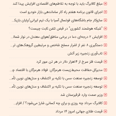
مبلغ کالابرگ باید با توجه به تلاطم‌های اقتصادی افزایش پیدا کند
اجرای قانون برنامه هفتم راه کار ساماندهی بازار خودرو است
سازوکار جام باشگاه‌های فوتسال آسیا با یک تیم ایرانی/پایان بازیکن قرضی؟
"شبکه هوشمند کشوری" در قبض تلفن ثابت چیست؟
افزایش ۲ درجه‌ای دما در برخی مناطق/هوای معتدل در نوار شمالی ایران
دستگیری ۸ نفر از اشرار مسلح شاخص و مرتبطین گروهک‌های تروریستی
تاب‌آوری زنجیره زیر آتش
قیمت فلز سرخ از ۱۴هزار دلار در هر تن عبور کرد
مدیرکل حفاظت محیط‌زیست هرمزگان: فولاد هرمزگان با اقتصاد چرخشی، نگاه تازه‌ای به توسعه صنعت فولاد ارائه کرده است
توسعه زنجیره صنعت مس با تکیه بر اکتشاف و مدل‌های نوین تأمین مالی شتاب می‌گیرد
توسعه زنجیره صنعت مس با تکیه بر اکتشاف و مدل‌های نوین تأمین مالی شتاب می‌گیرد
وزیر صمت وارد قرقیزستان شد
کالابرگ مرداد چه روزی و برای چه کسانی شارژ می‌شود؟ / افزایش اعتبار یک میلیونی منتفی است؟
قیمت طلای جهانی امروز ۱۴ مرداد