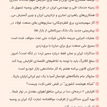
زمینه خدمات فنی و مهندسی ایران در طرح های روسیه تسهیل شود/ جذب سرمایه‌گذاران روسی در معادن ایران
همکاری‌های راهبردی تجاری و ترانزیتی ایران و چین گسترش می یابد
گاز سهمیه‌بندی، برق قطره‌چکانی؛ سناریوهای بقای صنعت فولاد در برزخ ناترازی و ریسک‌های ژئوپلیتیک
پیش‌بینی جدید یک بانک بین‌المللی از بازار طلا
عملیات اجرایی جریمه مالیاتی شرکت ملی نفت متوقف شده است
بسیج ملی صنعت برق برای مبارزه با برق‌دزدی
مذاکرات ایران و عمان فقط درباره مسیر تردد در تنگه است/ امروز جایگاه بازدارندگی تنگه هرمز از بمب اتم هم بالاتر است
مبلغ کالابرگ باید با توجه به تلاطم‌های اقتصادی افزایش پیدا کند
اجرای قانون برنامه هفتم راه کار ساماندهی بازار خودرو است
سازوکار جام باشگاه‌های فوتسال آسیا با یک تیم ایرانی/پایان بازیکن قرضی؟
"شبکه هوشمند کشوری" در قبض تلفن ثابت چیست؟
افزایش ۲ درجه‌ای دما در برخی مناطق/هوای معتدل در نوار شمالی ایران
بهره گیری حداکثری از ظرفیت موافقتنامه تجارت آزاد ایران و روسیه
تاب‌آوری زنجیره زیر آتش