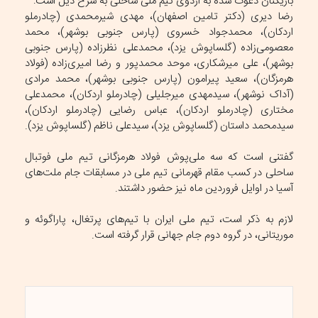
بازیکنان دعوت شده به اردوی تیم ملی ساحلی به شرح ذیل است:
رضا دیری (دکتر تامین اصفهان)، مهدی شیرمحمدی (چادرملو
اردکان)، محمدجواد خسروی (پارس جنوبی بوشهر)، محمد
معصومی‌زاده (گلساپوش یزد)، محمدعلی نظرزاده (پارس جنوبی
بوشهر)، علی میرشکاری، موحد محمدپور و رضا امیری‌زاده (فولاد
هرمزگان)، سعید پیرامون (پارس جنوبی بوشهر)، محمد مرادی
(آداک نوشهر)، سیدمهدی میرجلیلی (چادرملو اردکان)، محمدعلی
مختاری (چادرملو اردکان)، عباس رضایی (چادرملو اردکان)،
سیدمحمد داستان (گلساپوش یزد)، سیدعلی ناظم (گلساپوش یزد).
گفتنی است که سه ملی‌پوش فولاد هرمزگانی تیم ملی فوتبال
ساحلی در کسب مقام قهرمانی تیم ملی در مسابقات جام ملت‌های
آسیا در اوایل فروردین ماه نیز حضور داشتند.
لازم به ذکر است، تیم ملی ایران با تیم‌های پرتغال، پاراگوئه و
موریتانی، در گروه دوم جام جهانی قرار گرفته است.