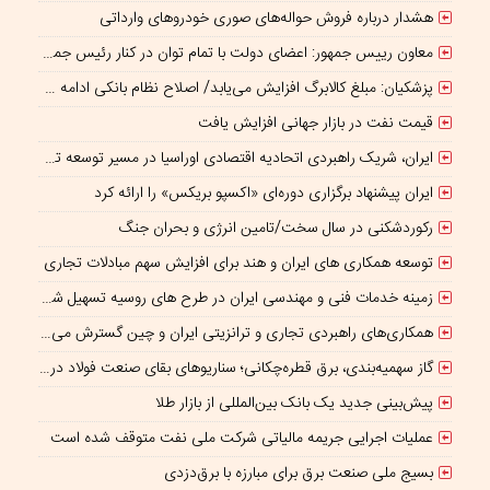
هشدار درباره فروش حواله‌های صوری خودروهای وارداتی
معاون رییس جمهور: اعضای دولت با تمام توان در کنار رئیس جمهوری برای ایران ایستاده‌اند
پزشکیان: مبلغ کالابرگ افزایش می‌یابد/ اصلاح نظام بانکی ادامه دارد
قیمت نفت در بازار جهانی افزایش یافت
ایران، شریک راهبردی اتحادیه اقتصادی اوراسیا در مسیر توسعه تجارت و همگرایی منطقه‌ای
ایران پیشنهاد برگزاری دوره‌ای «اکسپو بریکس» را ارائه کرد
رکوردشکنی در سال سخت/تامین انرژی و بحران جنگ
توسعه همکاری های ایران و هند برای افزایش سهم مبادلات تجاری
زمینه خدمات فنی و مهندسی ایران در طرح های روسیه تسهیل شود/ جذب سرمایه‌گذاران روسی در معادن ایران
همکاری‌های راهبردی تجاری و ترانزیتی ایران و چین گسترش می یابد
گاز سهمیه‌بندی، برق قطره‌چکانی؛ سناریوهای بقای صنعت فولاد در برزخ ناترازی و ریسک‌های ژئوپلیتیک
پیش‌بینی جدید یک بانک بین‌المللی از بازار طلا
عملیات اجرایی جریمه مالیاتی شرکت ملی نفت متوقف شده است
بسیج ملی صنعت برق برای مبارزه با برق‌دزدی