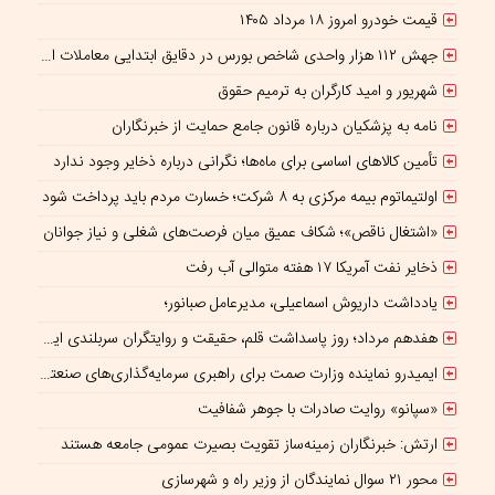
قیمت خودرو امروز ۱۸ مرداد ۱۴۰۵
جهش ۱۱۲ هزار واحدی شاخص بورس در دقایق ابتدایی معاملات امروز
شهریور و امید کارگران به ترمیم حقوق
نامه به پزشکیان درباره قانون جامع حمایت از خبرنگاران
تأمین کالاهای اساسی برای ماه‌ها؛ نگرانی درباره ذخایر وجود ندارد
اولتیماتوم بیمه مرکزی به ۸ شرکت؛ خسارت مردم باید پرداخت شود
«اشتغال ناقص»؛ شکاف عمیق میان فرصت‌های شغلی و نیاز جوانان
ذخایر نفت آمریکا ۱۷ هفته متوالی آب رفت
یادداشت داریوش اسماعیلی، مدیرعامل صبانور؛
هفدهم مرداد؛ روز پاسداشت قلم، حقیقت و روایتگران سربلندی ایران
ایمیدرو نماینده وزارت صمت برای راهبری سرمایه‌گذاری‌های صنعتی و معدنی در چارچوب همکاری‌های ایران و چین؛
«سپانو» روایت صادرات با جوهر شفافیت
ارتش: خبرنگاران زمینه‌ساز تقویت بصیرت عمومی جامعه هستند
محور ۲۱ سوال نمایندگان از وزیر راه و شهرسازی