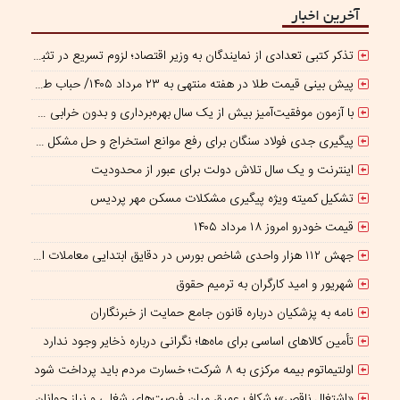
آخرین اخبار
تذکر کتبی تعدادی از نمایندگان به وزیر اقتصاد؛ لزوم تسریع در تثبیت نرخ ارز
پیش بینی قیمت طلا در هفته منتهی به ۲۳ مرداد ۱۴۰۵/ حباب طلا در بازار ایران منفی شد!
با آزمون موفقیت‌آمیز بیش از یک سال بهره‌برداری و بدون خرابی حاصل شد؛ ریموت کنترل و ماژول وایرلس بومی‌سازی شده جرثقیل‌های فولاد هرمزگان، جایگزین نمونه خارجی
پیگیری جدی فولاد سنگان برای رفع موانع استخراج و حل مشکل کمبود سنگ‌آهن
اینترنت و یک سال تلاش دولت برای عبور از محدودیت
تشکیل کمیته ویژه پیگیری مشکلات مسکن مهر پردیس
قیمت خودرو امروز ۱۸ مرداد ۱۴۰۵
جهش ۱۱۲ هزار واحدی شاخص بورس در دقایق ابتدایی معاملات امروز
شهریور و امید کارگران به ترمیم حقوق
نامه به پزشکیان درباره قانون جامع حمایت از خبرنگاران
تأمین کالاهای اساسی برای ماه‌ها؛ نگرانی درباره ذخایر وجود ندارد
اولتیماتوم بیمه مرکزی به ۸ شرکت؛ خسارت مردم باید پرداخت شود
«اشتغال ناقص»؛ شکاف عمیق میان فرصت‌های شغلی و نیاز جوانان